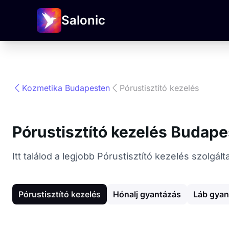
Salonic
Kozmetika Budapesten
Pórustisztító kezelés
Pórustisztító kezelés Budap
Itt találod a legjobb Pórustisztító kezelés szolg
Pórustisztító kezelés
Hónalj gyantázás
Láb gyan