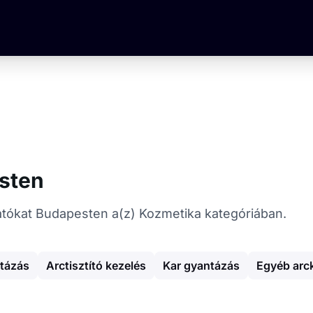
esten
áltatókat Budapesten a(z) Kozmetika kategóriában.
tázás
Arctisztító kezelés
Kar gyantázás
Egyéb arc