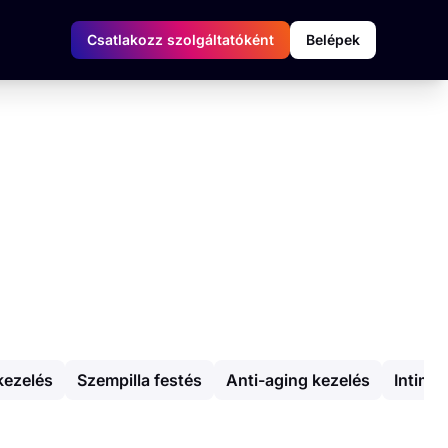
Csatlakozz szolgáltatóként
Belépek
kezelés
Szempilla festés
Anti-aging kezelés
Intim 