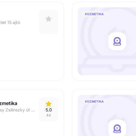
KOZMETIKA
let 15.ajtó
KOZMETIKA
zmetika
1065 Budapest Bajcsy Zsilinszky út 63. 60-as kapucsengő
5.0
44