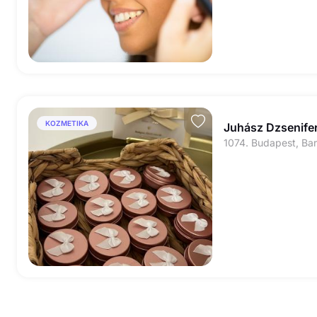
KOZMETIKA
Juhász Dzsenife
1074. Budapest, Bar