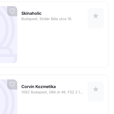
Skinaholic
Budapest, Stollár Béla utca 16.
Corvin Kozmetika
1082 Budapest, Üllői út 46. FSZ.2 (2-es kapucsengő)