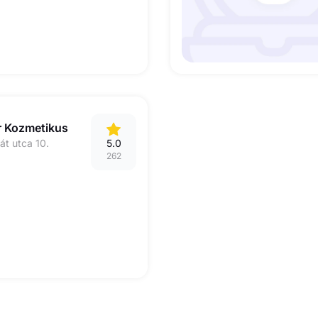
r Kozmetikus
át utca 10.
5.0
262