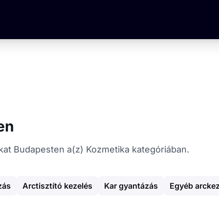
en
tókat Budapesten a(z) Kozmetika kategóriában.
zás
Arctisztító kezelés
Kar gyantázás
Egyéb arckez