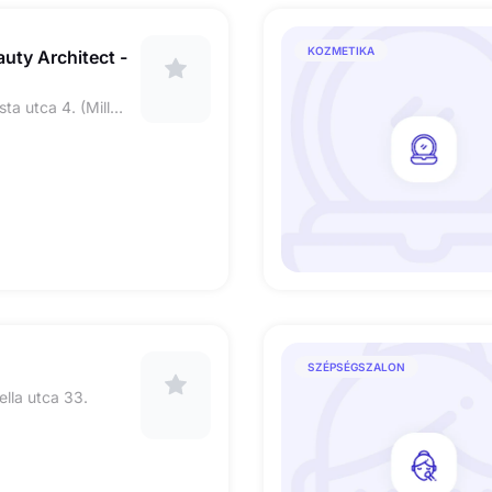
KOZMETIKA
uty Architect -
1052 Budapest Piarista utca 4. (Millennium Center 1. em. Millennium Beauty szalon)
SZÉPSÉGSZALON
lla utca 33.