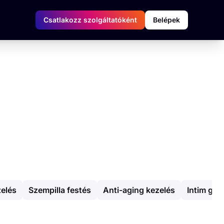
Csatlakozz szolgáltatóként
Belépek
elés
Szempilla festés
Anti-aging kezelés
Intim gya