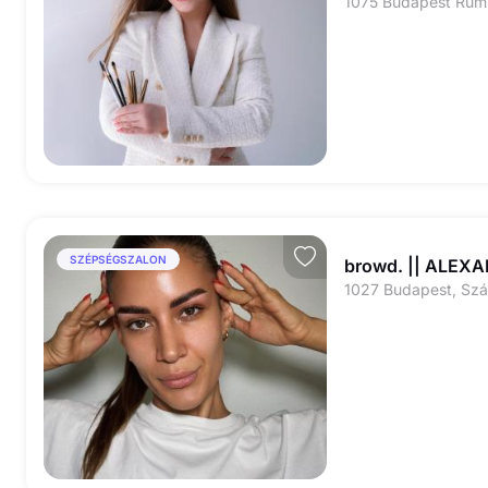
SZÉPSÉGSZALON
browd. || ALEX