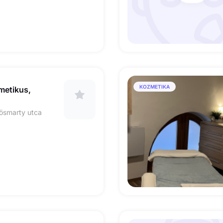
KOZMETIKA
metikus,
ösmarty utca