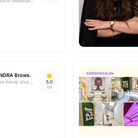
1075 Budapest Rumbach Sebestyén u. 20-22. 58-as kapucsengő
SZÉPSÉGSZALON
ANDRA Brows.
1027 Budapest, Szász Károly utca 6. Kapucsengő: 7., 4. Emelet 1. Liftből ki: Ajtó jobbra || EN: Szász Károly str. 6. Doorbell: 7, Floor: 4th, Door: first one on the right (by elevator)
5.0
101