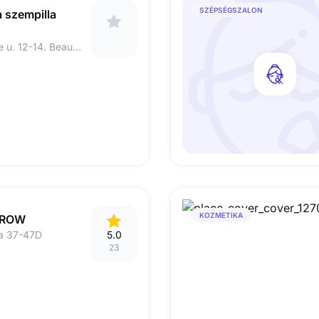
SZÉPSÉGSZALON
a szempilla
Budapest 1139, Teve u. 12-14. Beauty room by Nikol.
KOZMETIKA
BROW
ca 37-47D
5.0
23