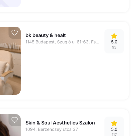
bk beauty & healt
1145 Budapest, Szugló u. 61-63. Fszt. 3.üzlet
5.0
93
Skin & Soul Aesthetics Szalon
1094, Berzenczey utca 37.
5.0
117