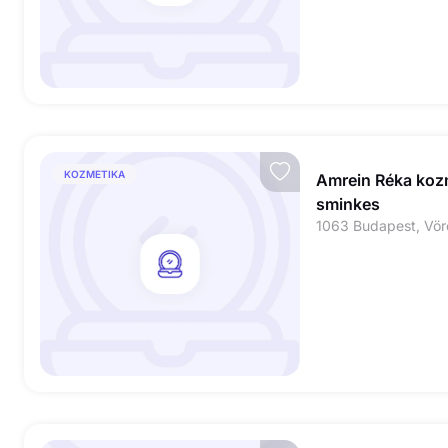
KOZMETIKA
Amrein Réka koz
sminkes
1063 Budapest, Vör