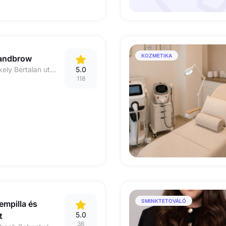
KOZMETIKA
andbrow
Budapest 1063 Székely Bertalan utca 10
5.0
118
SMINKTETOVÁLÓ
empilla és
5.0
t
36