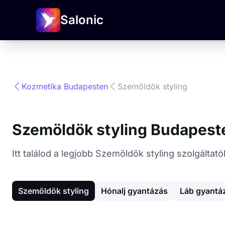
Salonic
Kozmetika Budapesten
Szemöldök styling
Szemöldök styling Budapest
Itt találod a legjobb Szemöldök styling szolgálta
Szemöldök styling
Hónalj gyantázás
Láb gyantá