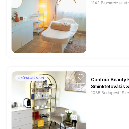
SZÉPSÉGSZALON
Contour Beauty 
Sminktetoválás &
1035 Budapest, Szen