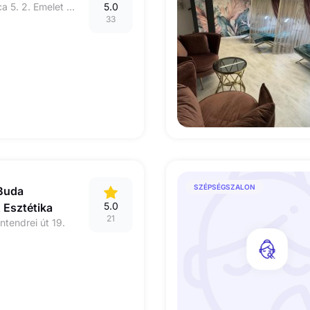
1142 Bazsarózsa utca 5. 2. Emelet 8-as kapucsengő 8.
5.0
33
SZÉPSÉGSZALON
Buda
5.0
 Esztétika
21
tendrei út 19.