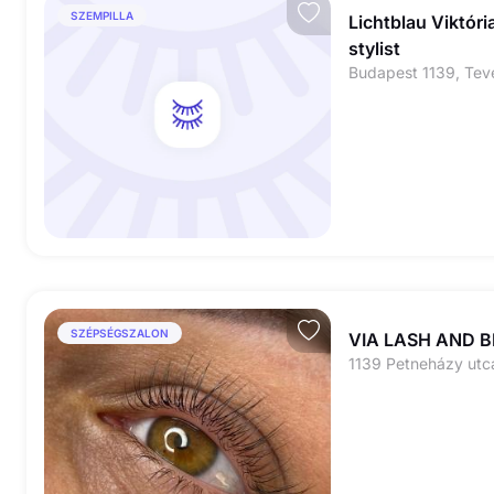
SZEMPILLA
Lichtblau Viktóri
stylist
SZÉPSÉGSZALON
VIA LASH AND 
1139 Petneházy ut