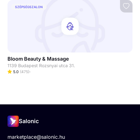
SZÉPSÉGSZALON
Bloom Beauty & Massage
1139 Budapest Rozsnyai utca 31.
5.0
(
475
)
Salonic
marketplace@salonic.hu