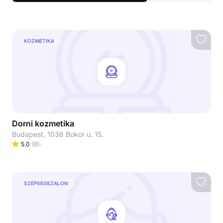
KOZMETIKA
Dorni kozmetika
Budapest, 1036 Bokor u. 15.
5.0
(
8
)
SZÉPSÉGSZALON