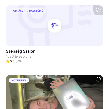
FODRÁSZAT / HAJSTÚDIÓ
Szépség Szalon
1036 Evező u. 8.
5.0
(
39
)
KOZMETIKA