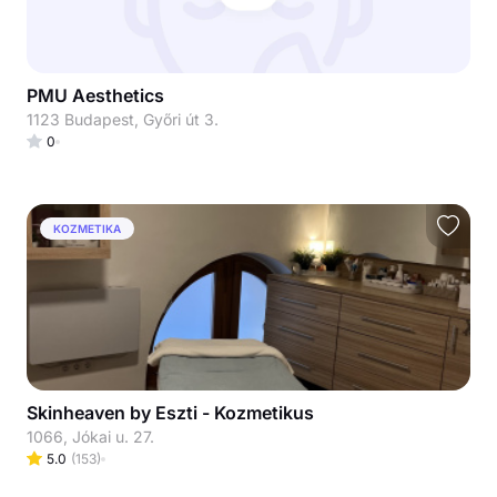
PMU Aesthetics
1123 Budapest, Győri út 3.
0
KOZMETIKA
Skinheaven by Eszti - Kozmetikus
1066, Jókai u. 27.
5.0
(
153
)