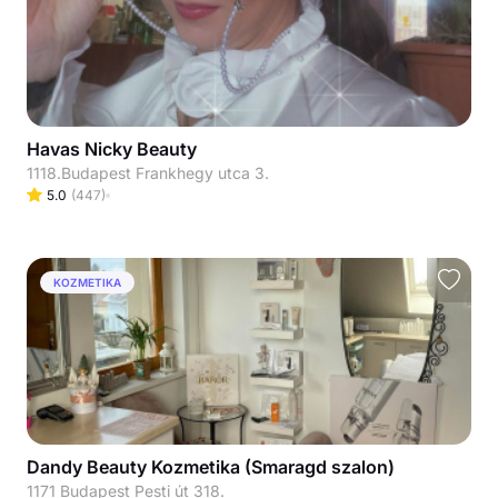
Havas Nicky Beauty
1118.Budapest Frankhegy utca 3.
5.0
(
447
)
KOZMETIKA
Dandy Beauty Kozmetika (Smaragd szalon)
1171 Budapest Pesti út 318.