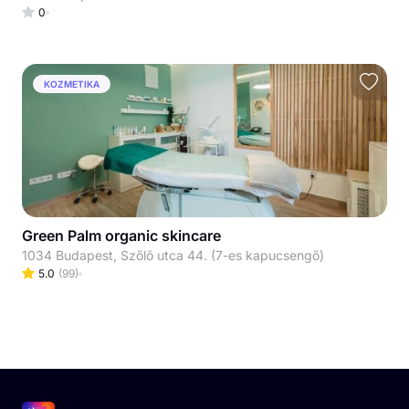
0
KOZMETIKA
Green Palm organic skincare
1034 Budapest, Szőlő utca 44. (7-es kapucsengő)
5.0
(
99
)