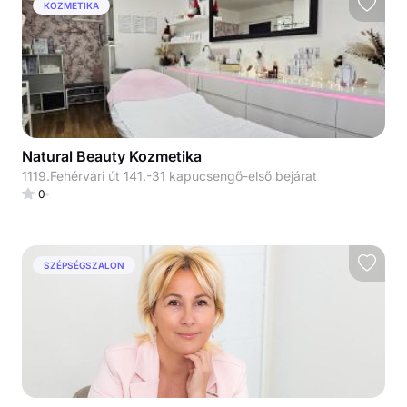
KOZMETIKA
Natural Beauty Kozmetika
1119.Fehérvári út 141.-31 kapucsengő-első bejárat
0
SZÉPSÉGSZALON