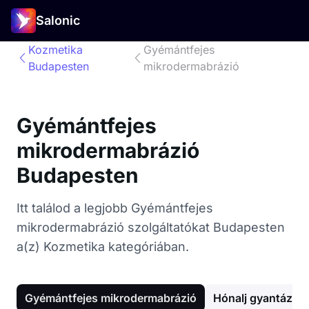
Salonic
Kozmetika
Gyémántfejes
Budapesten
mikrodermabrázió
Gyémántfejes
mikrodermabrázió
Budapesten
Itt találod a legjobb Gyémántfejes
mikrodermabrázió szolgáltatókat Budapesten
a(z) Kozmetika kategóriában.
Gyémántfejes mikrodermabrázió
Hónalj gyantázás