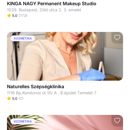
KINGA NAGY Permanent Makeup Studio
1039. Budapest, Zöld utca 2. 3. emelet
5.0
(
773
)
KOZMETIKA
Naturelles Szépségklinika
1116 Bp.Kondorosi út 10/ A , B.épület 7.emelet 7
5.0
(
7
)
KOZMETIKA