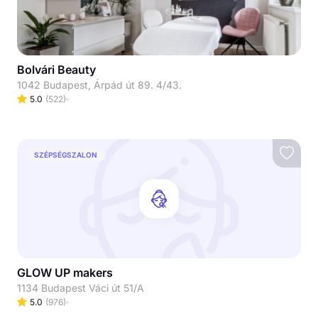
Bolvári Beauty
1042 Budapest, Árpád út 89. 4/43.
5.0
(
522
)
SZÉPSÉGSZALON
GLOW UP makers
1134 Budapest Váci út 51/A
5.0
(
976
)