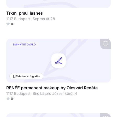
Trkm_pmu_lashes
1117 Budapest, Sopron út 28
0
SMINKTETOVÁLÓ
Telefonos foglalás
RENÉE permanent makeup by Olcsvári Renáta
1117 Budapest, Bíró László József körút 4
0