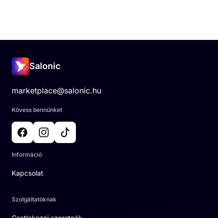
Salonic
marketplace@salonic.hu
Kövess bennünket
Információ
Kapcsolat
Szolgáltatóknak
Csatlakozni szeretnék