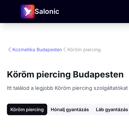
Salonic
Kozmetika Budapesten
Köröm piercing
Köröm piercing Budapesten
Itt találod a legjobb Köröm piercing szolgáltatók
Köröm piercing
Hónalj gyantázás
Láb gyantázás