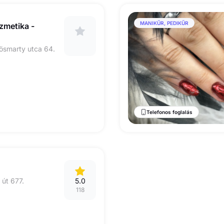
MANIKŰR, PEDIKŰR
ozmetika -
ösmarty utca 64.
Telefonos foglalás
 út 677.
5.0
118