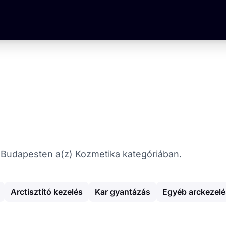
at Budapesten a(z) Kozmetika kategóriában.
Arctisztító kezelés
Kar gyantázás
Egyéb arckezelé