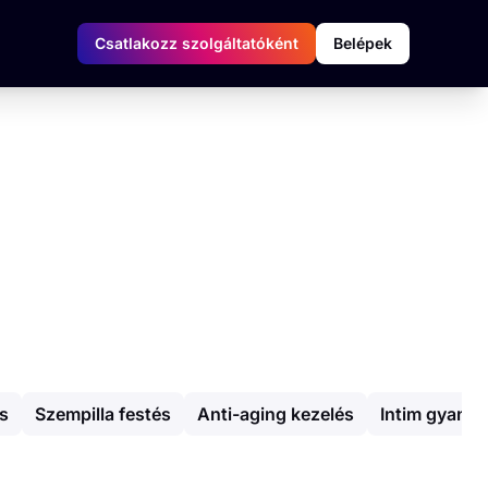
Csatlakozz szolgáltatóként
Belépek
s
Szempilla festés
Anti-aging kezelés
Intim gyantá