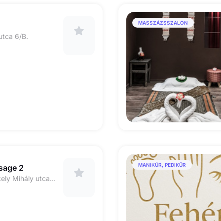
MASSZÁZSSZALON
utca 6/B.
MANIKŰR, PEDIKŰR
sage 2
1061 Budapest Székely Mihály utca 4-6