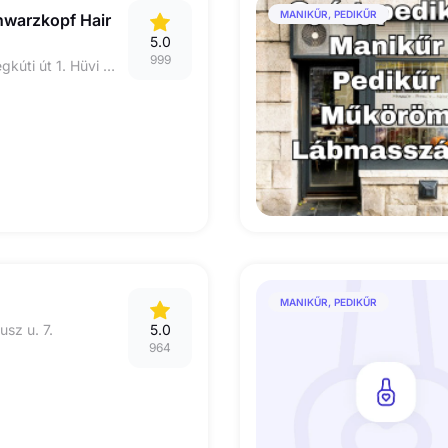
MANIKŰR, PEDIKŰR
hwarzkopf Hair
5.0
999
1028 Budapest Hidegkúti út 1. Hüvi Szolgáltatóház I.emelet
MANIKŰR, PEDIKŰR
usz u. 7.
5.0
964