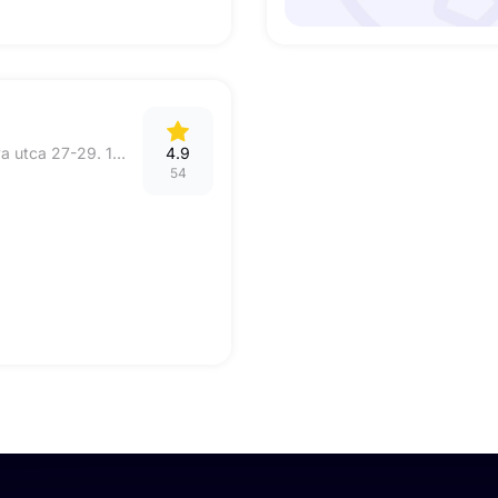
1094 Budapest, Páva utca 27-29. 115- ös kapucsengő.
4.9
54