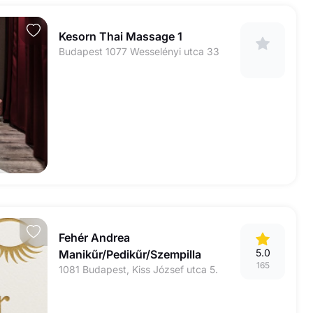
Kesorn Thai Massage 1
Budapest 1077 Wesselényi utca 33
Fehér Andrea
5.0
Manikűr/Pedikűr/Szempilla
165
1081 Budapest, Kiss József utca 5.