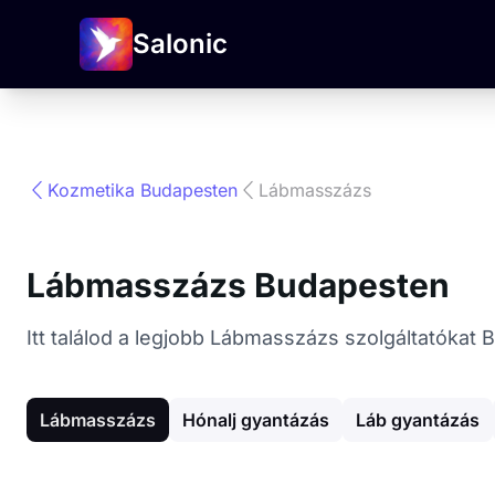
Salonic
Kozmetika Budapesten
Lábmasszázs
Lábmasszázs Budapesten
Itt találod a legjobb Lábmasszázs szolgáltatókat
Lábmasszázs
Hónalj gyantázás
Láb gyantázás