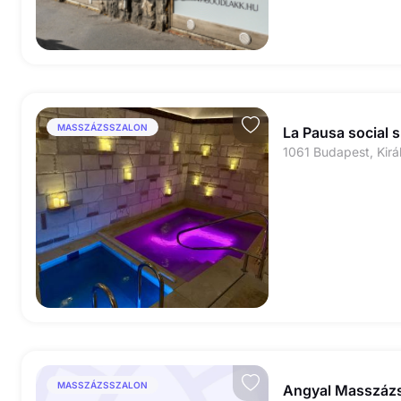
MASSZÁZSSZALON
La Pausa social 
1061 Budapest, Kirá
MASSZÁZSSZALON
Angyal Masszázs