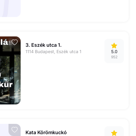
3. Eszék utca 1.
1114 Budapest, Eszék utca 1
5.0
952
Kata Körömkuckó