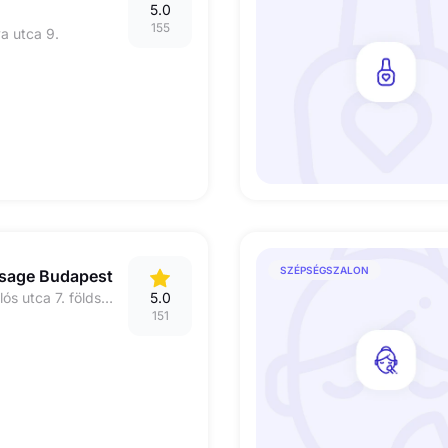
5.0
155
a utca 9.
SZÉPSÉGSZALON
ssage Budapest
1033 Budapest, Miklós utca 7. földszint
5.0
151