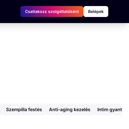
Csatlakozz szolgáltatóként
Belépek
Szempilla festés
Anti-aging kezelés
Intim gyantáz