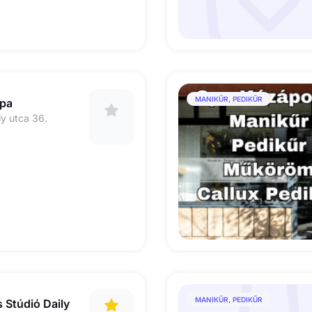
MANIKŰR, PEDIKŰR
spa
ly utca 36.
MANIKŰR, PEDIKŰR
 Stúdió Daily