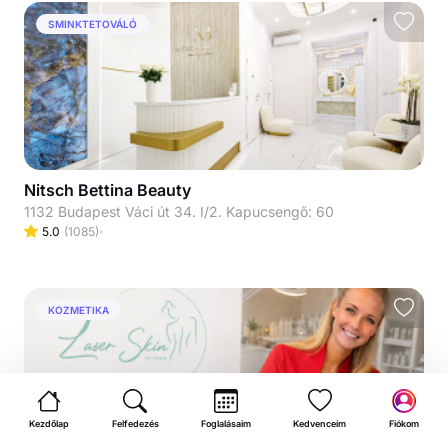
SMINKTETOVÁLÓ
Nitsch Bettina Beauty
1132 Budapest Váci út 34. I/2. Kapucsengő: 60
5.0
(
1085
)
KOZMETIKA
Kezdőlap
Felfedezés
Foglalásaim
Kedvenceim
Fiókom