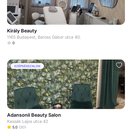
Király Beauty
1165 Budapest, Baross Gábor utca 40.
0
SZÉPSÉGSZALON
Adansonii Beauty Salon
Kassák Lajos utca 42
5.0
(
30
)