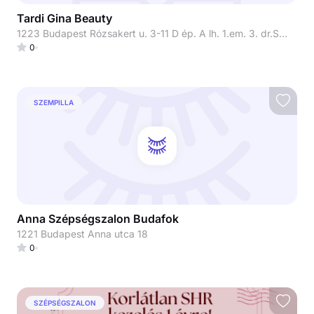
Tardi Gina Beauty
1223 Budapest Rózsakert u. 3-11 D ép. A lh. 1.em. 3. dr.Szőcs Hajnal bőrgyógyász főorvosnő rendelője
0
SZEMPILLA
Anna Szépségszalon Budafok
1221 Budapest Anna utca 18
0
SZÉPSÉGSZALON