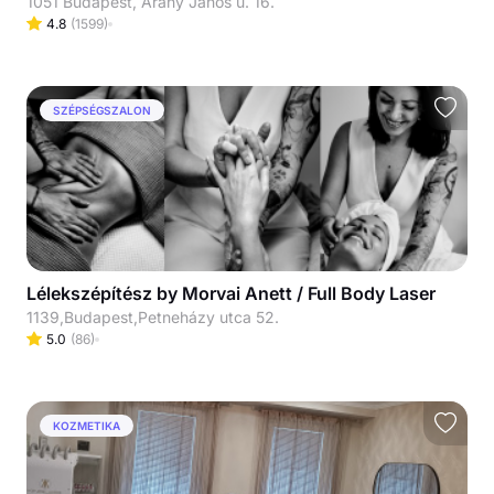
1051 Budapest, Arany János u. 16.
4.8
(
1599
)
SZÉPSÉGSZALON
Lélekszépítész by Morvai Anett / Full Body Laser
1139,Budapest,Petneházy utca 52.
5.0
(
86
)
KOZMETIKA