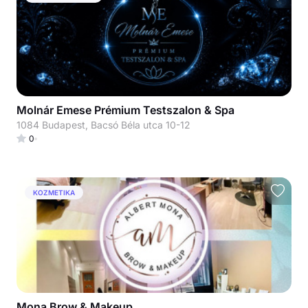
Molnár Emese Prémium Testszalon & Spa
1084 Budapest, Bacsó Béla utca 10-12
0
KOZMETIKA
Mona Brow & Makeup