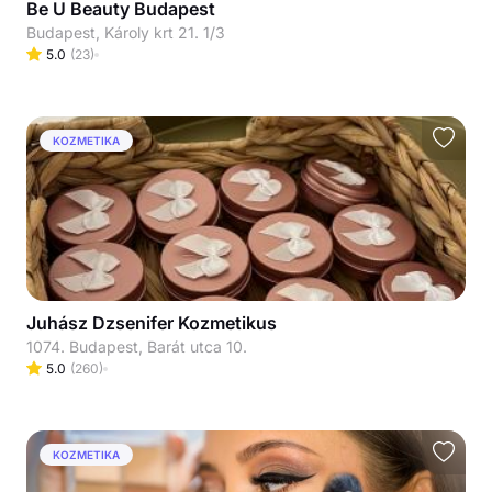
Be U Beauty Budapest
Budapest, Károly krt 21. 1/3
5.0
(
23
)
KOZMETIKA
Juhász Dzsenifer Kozmetikus
1074. Budapest, Barát utca 10.
5.0
(
260
)
KOZMETIKA