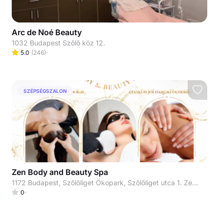
Arc de Noé Beauty
1032 Budapest Szőlő köz 12.
5.0
(
246
)
SZÉPSÉGSZALON
Zen Body and Beauty Spa
1172 Budapest, Szőlőliget Ökopark, Szőlőliget utca 1. Zenit Ház
0