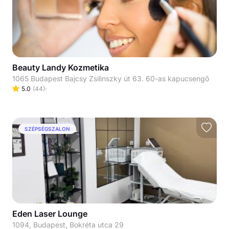
Beauty Landy Kozmetika
1065 Budapest Bajcsy Zsilinszky út 63. 60-as kapucsengő
5.0
(
44
)
SZÉPSÉGSZALON
Eden Laser Lounge
1094, Budapest, Bokréta utca 29