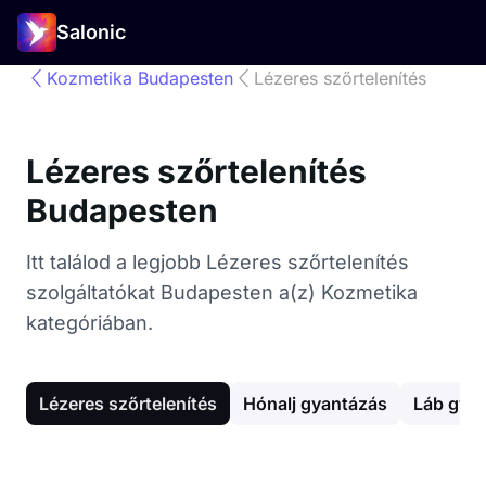
Salonic
Kozmetika Budapesten
Lézeres szőrtelenítés
Lézeres szőrtelenítés
Budapesten
Itt találod a legjobb Lézeres szőrtelenítés
szolgáltatókat Budapesten a(z) Kozmetika
kategóriában.
Lézeres szőrtelenítés
Hónalj gyantázás
Láb gya