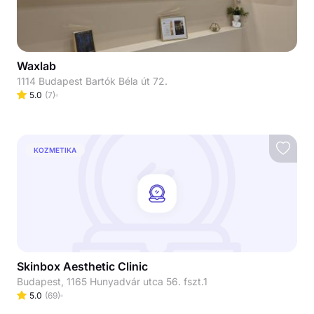
Waxlab
1114 Budapest Bartók Béla út 72.
5.0
(
7
)
KOZMETIKA
Skinbox Aesthetic Clinic
Budapest, 1165 Hunyadvár utca 56. fszt.1
5.0
(
69
)