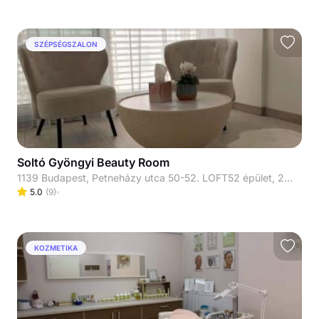
SZÉPSÉGSZALON
Soltó Gyöngyi Beauty Room
1139 Budapest, Petneházy utca 50-52. LOFT52 épület, 21-es kapucsengő, 2. emelet, 210.
5.0
(
9
)
KOZMETIKA