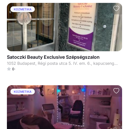
KOZMETIKA
Satoczki Beauty Exclusive Szépségszalon
1052 Budapest, Régi posta utca 5. IV. em. 6., kapucsengő: 33
0
KOZMETIKA