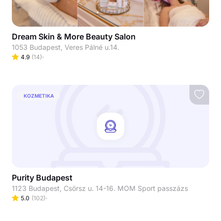
Dream Skin & More Beauty Salon
1053 Budapest, Veres Pálné u.14.
4.9
(
14
)
KOZMETIKA
Purity Budapest
1123 Budapest, Csörsz u. 14-16. MOM Sport passzázs
5.0
(
102
)