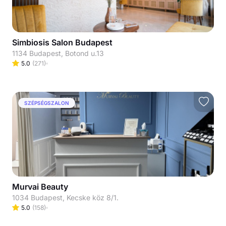
Simbiosis Salon Budapest
1134 Budapest, Botond u.13
5.0
(
271
)
SZÉPSÉGSZALON
Murvai Beauty
1034 Budapest, Kecske köz 8/1.
5.0
(
158
)