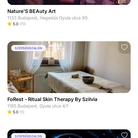
Nature'S BEAuty Art
1133 Budapest, Hegedűs Gyula utca 90.
5.0
(
11
)
SZÉPSÉGSZALON
FoRest - Ritual Skin Therapy By Szilvia
1165 Budapest, Gyula utca 4/1
5.0
(
1
)
SZÉPSÉGSZALON