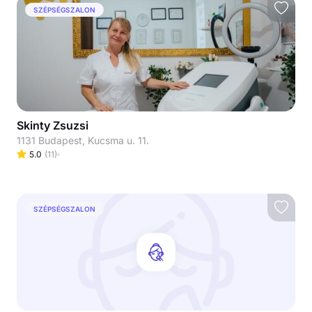
SZÉPSÉGSZALON
Skinty Zsuzsi
1131 Budapest, Kucsma u. 11.
5.0
(
11
)
SZÉPSÉGSZALON