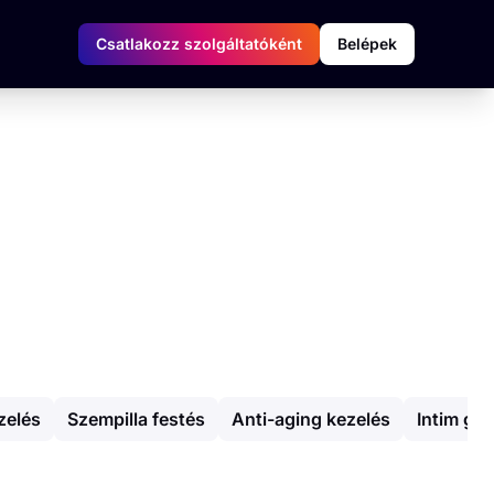
Csatlakozz szolgáltatóként
Belépek
zelés
Szempilla festés
Anti-aging kezelés
Intim gy