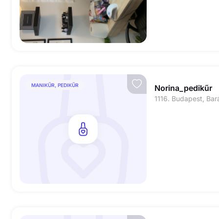
MANIKŰR, PEDIKŰR
Norina_pedikűr