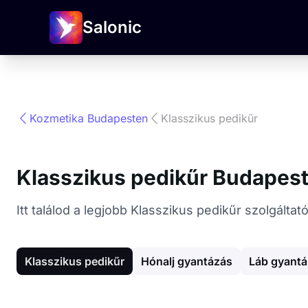
Salonic
Kozmetika Budapesten
Klasszikus pedikűr
Klasszikus pedikűr Budapes
Itt találod a legjobb Klasszikus pedikűr szolgált
Klasszikus pedikűr
Hónalj gyantázás
Láb gyant