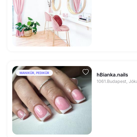
MANIKŰR, PEDIKŰR
hBianka.nails