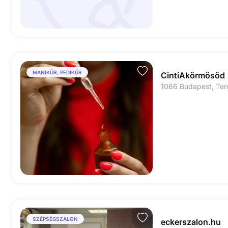
MANIKŰR, PEDIKŰR
CintiAkörmösöd
SZÉPSÉGSZALON
eckerszalon.hu