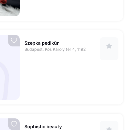
Szepka pedikűr
Budapest, Kós Károly tér 4, 1192
Sophistic beauty