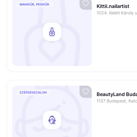
MANIKŰR, PEDIKŰR
Kittii.nailartist
1024. Keleti Károly 
SZÉPSÉGSZALON
BeautyLand Bud
1137 Budapest, Kato