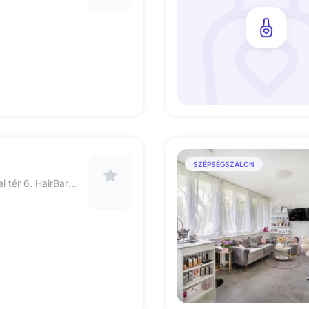
SZÉPSÉGSZALON
1061.Budapest, Jókai tér 6. HairBarone szalon