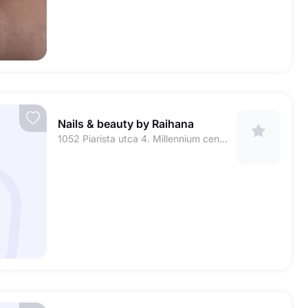
Nails & beauty by Raihana
1052 Piarista utca 4. Millennium center. 1-emelet .( Millennium beauty)