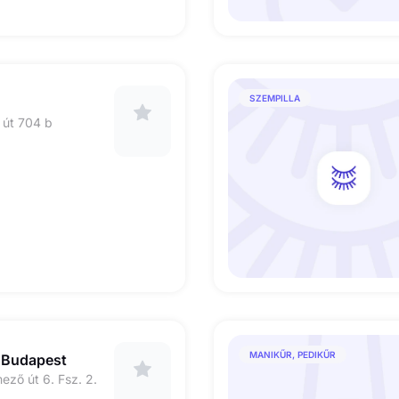
SZEMPILLA
 út 704 b
MANIKŰR, PEDIKŰR
e Budapest
ző út 6. Fsz. 2.