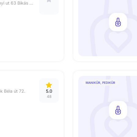
1119 Budapest Tétényi ut 63 Bikás Park
MANIKŰR, PEDIKŰR
k Béla út 72.
5.0
48