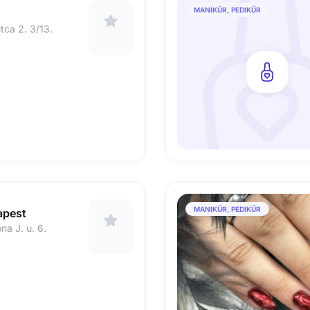
MANIKŰR, PEDIKŰR
utca 2. 3/13.
MANIKŰR, PEDIKŰR
apest
na J. u. 6.