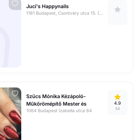
Juci's Happynails
1181 Budapest, Csontváry utca 15. (Parkoló felől!)
Szücs Mónika Kézápoló-
4.9
Műkörömépítő Mester és
54
1064 Budapest Izabella utca 84
Lábápoló