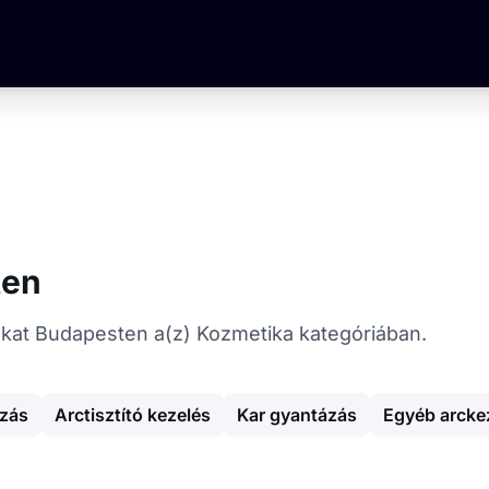
ten
atókat Budapesten a(z) Kozmetika kategóriában.
ázás
Arctisztító kezelés
Kar gyantázás
Egyéb arcke