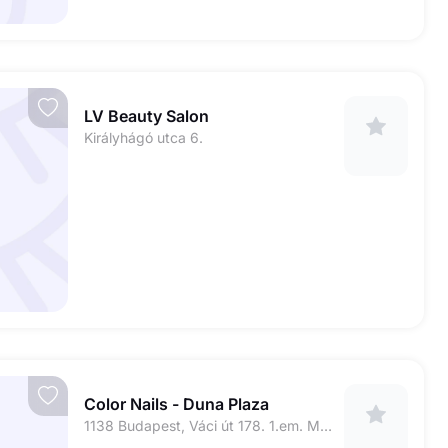
LV Beauty Salon
Királyhágó utca 6.
Color Nails - Duna Plaza
1138 Budapest, Váci út 178. 1.em. Media Markttal szemben