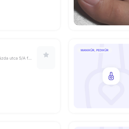
MANIKŰR, PEDIKŰR
1116. Budapest, Barázda utca 5/A fszt 1.