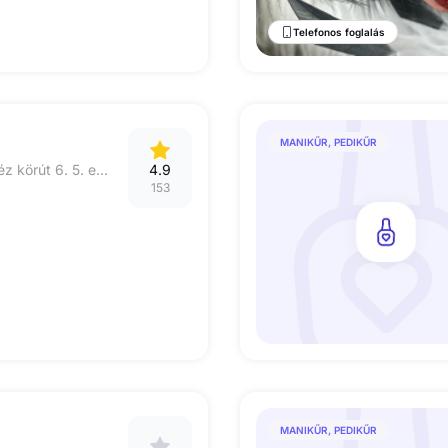
Telefonos foglalás
MANIKŰR, PEDIKŰR
1066 Budapest, Teréz körút 6. 5. em. 5. ajtó - 94. kcs.
4.9
153
MANIKŰR, PEDIKŰR