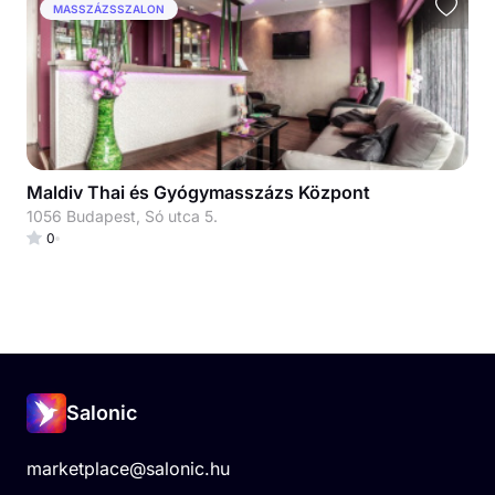
MASSZÁZSSZALON
Maldiv Thai és Gyógymasszázs Központ
1056 Budapest, Só utca 5.
0
Salonic
marketplace@salonic.hu