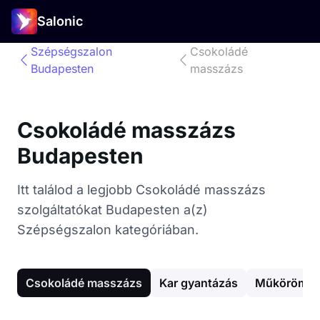
Salonic
Szépségszalon
Csokoládé
Budapesten
masszázs
Csokoládé masszázs
Budapesten
Itt találod a legjobb Csokoládé masszázs
szolgáltatókat Budapesten a(z)
Szépségszalon kategóriában.
Csokoládé masszázs
Kar gyantázás
Műköröm ép