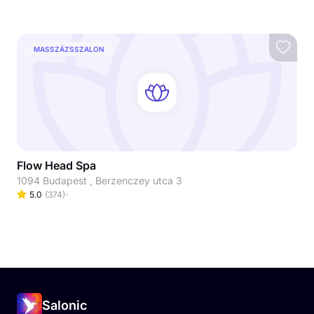
MASSZÁZSSZALON
Flow Head Spa
1094 Budapest , Berzenczey utca 3
5.0
(
374
)
Salonic