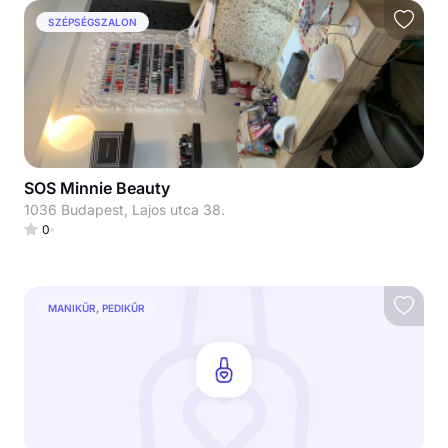
SZÉPSÉGSZALON
SOS Minnie Beauty
1036 Budapest, Lajos utca 38.
0
MANIKŰR, PEDIKŰR