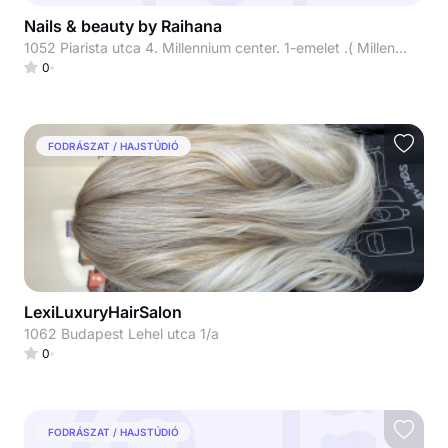
Nails & beauty by Raihana
1052 Piarista utca 4. Millennium center. 1-emelet .( Millennium beauty)
0
FODRÁSZAT / HAJSTÚDIÓ
LexiLuxuryHairSalon
1062 Budapest Lehel utca 1/a
0
FODRÁSZAT / HAJSTÚDIÓ