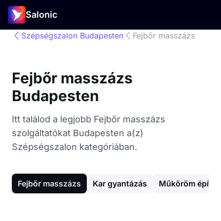
Salonic
Szépségszalon Budapesten
Fejbőr masszázs
Fejbőr masszázs
Budapesten
Itt találod a legjobb Fejbőr masszázs
szolgáltatókat Budapesten a(z)
Szépségszalon kategóriában.
Fejbőr masszázs
Kar gyantázás
Műköröm építés