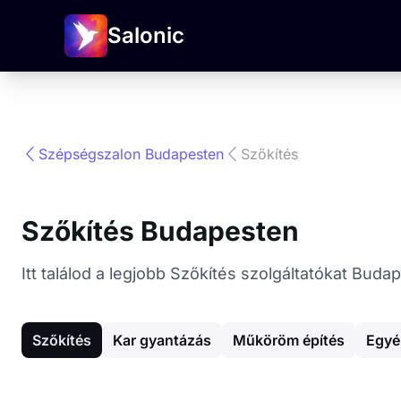
Salonic
Szépségszalon Budapesten
Szőkítés
Szőkítés Budapesten
Itt találod a legjobb Szőkítés szolgáltatókat Bu
Szőkítés
Kar gyantázás
Műköröm építés
Egyé