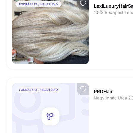
FODRÁSZAT / HAJSTÚDIÓ
LexiLuxuryHairS
1062 Budapest Lehe
FODRÁSZAT / HAJSTÚDIÓ
PROHair
Nagy Ignác Utca 2