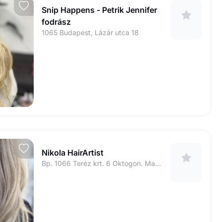
Snip Happens - Petrik Jennifer
fodrász
1065 Budapest, Lázár utca 18
Nikola HairArtist
Bp. 1066 Teréz krt. 6 Oktogon. Magical Beauty (Bejárat a ház belső udvarán található szemben)