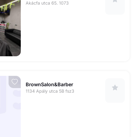
Akácfa utca 65. 1073
BrownSalon&Barber
1134 Apály utca 5B fsz3