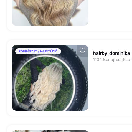
FODRÁSZAT / HAJSTÚDIÓ
hairby_dominika
1134 Budapest,Szab