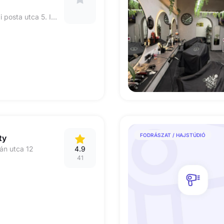
1052 Budapest, Régi posta utca 5. IV. em. 6., kapucsengő: 33
FODRÁSZAT / HAJSTÚDIÓ
ty
án utca 12
4.9
41