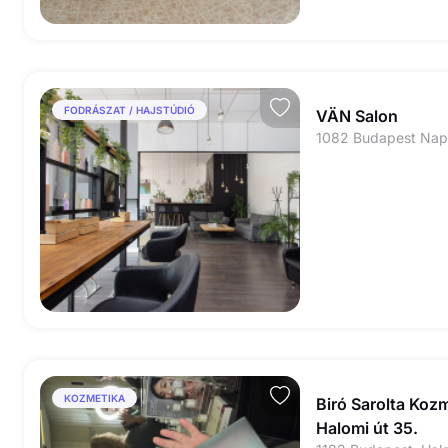
FODRÁSZAT / HAJSTÚDIÓ
VÄN Salon
1082 Budapest Nap
KOZMETIKA
Biró Sarolta Kozm
Halomi út 35.