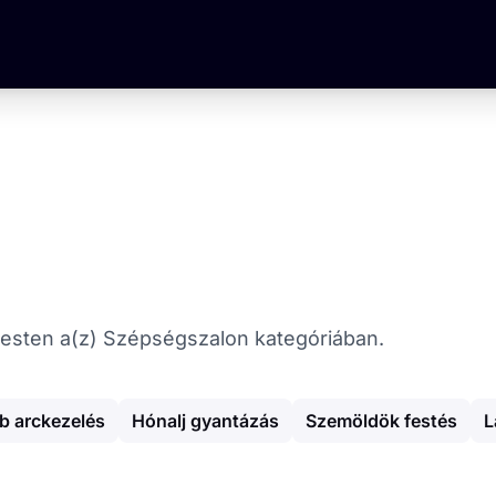
dapesten a(z) Szépségszalon kategóriában.
b arckezelés
Hónalj gyantázás
Szemöldök festés
L