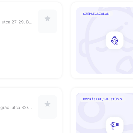
SZÉPSÉGSZALON
1094 Budapest viola utca 27-29. Bejárat a Balázs Béla utcáról
FODRÁSZAT / HAJSTÚDIÓ
1132 Budapest, Visegrádi utca 82/A, Rózsa szépségszalon