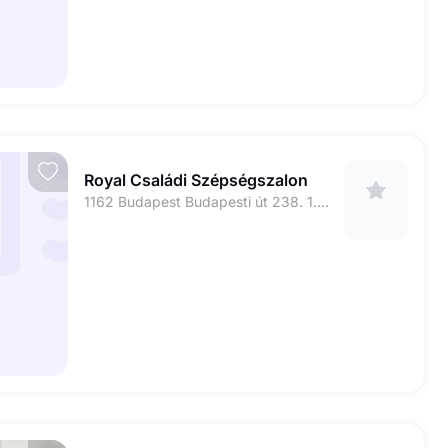
Royal Családi Szépségszalon
1162 Budapest Budapesti út 238. 1. Emelet