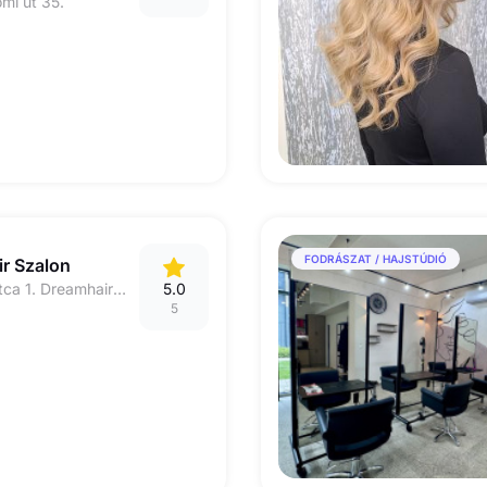
mi út 35.
FODRÁSZAT / HAJSTÚDIÓ
r Szalon
1172. Budapest X. utca 1. Dreamhair Szalon /Alfaparf fodrászat (Skylux /Luxoya mellett)
5.0
5