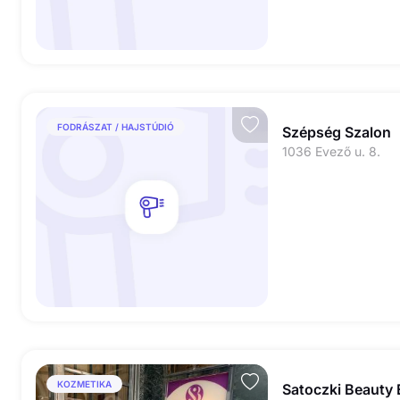
FODRÁSZAT / HAJSTÚDIÓ
Szépség Szalon
1036 Evező u. 8.
KOZMETIKA
Satoczki Beauty 