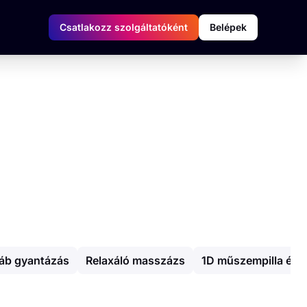
Csatlakozz szolgáltatóként
Belépek
áb gyantázás
Relaxáló masszázs
1D műszempilla épít