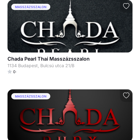
MASSZÁZSSZALON
Chada Pearl Thai Masszázsszalon
1134 Budapest, Bulcsú utca 21/B
0
MASSZÁZSSZALON