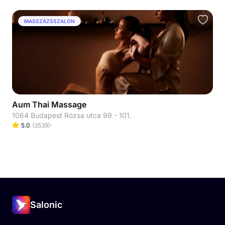
MASSZÁZSSZALON
Aum Thai Massage
1064 Budapest Rózsa utca 99 - 101.
5.0
(
3539
)
Salonic