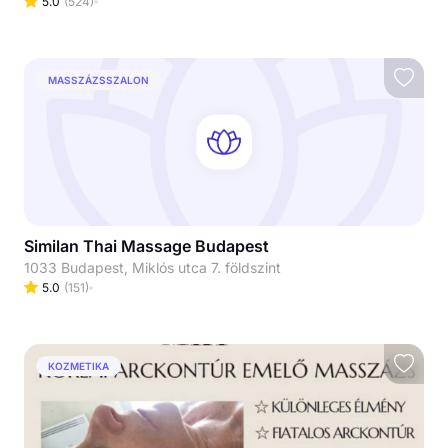
5.0
(
524
)
MASSZÁZSSZALON
Similan Thai Massage Budapest
1033 Budapest, Miklós utca 7. földszint
5.0
(
151
)
KOZMETIKA