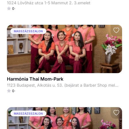
1024 Lövőház utca 1-5 Mammut 2. 3.emelet
0
MASSZÁZSSZALON
Harmónia Thai Mom-Park
1123 Budapest, Alkotás u. 53. (bejárat a Barber Shop mellett, az árkádok alatt az Alkotás útról)
0
MASSZÁZSSZALON