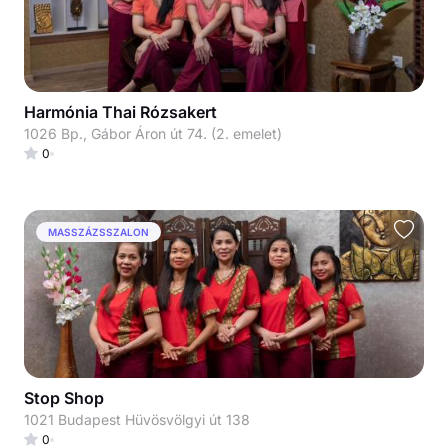
Harmónia Thai Rózsakert
1026 Bp., Gábor Áron út 74. (2. emelet)
0
MASSZÁZSSZALON
Stop Shop
1021 Budapest Hüvösvölgyi út 138
0