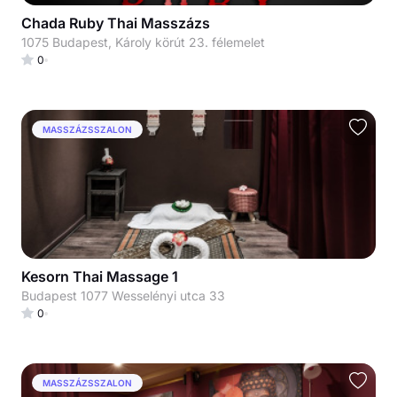
Chada Ruby Thai Masszázs
1075 Budapest, Károly körút 23. félemelet
0
MASSZÁZSSZALON
Kesorn Thai Massage 1
Budapest 1077 Wesselényi utca 33
0
MASSZÁZSSZALON