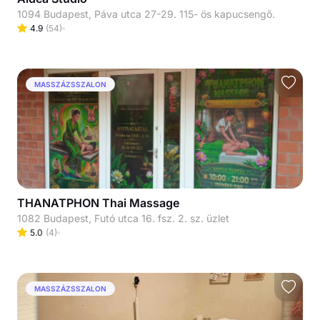
1094 Budapest, Páva utca 27-29. 115- ös kapucsengő.
4.9
(
54
)
MASSZÁZSSZALON
THANATPHON Thai Massage
1082 Budapest, Futó utca 16. fsz. 2. sz. üzlet
5.0
(
4
)
MASSZÁZSSZALON