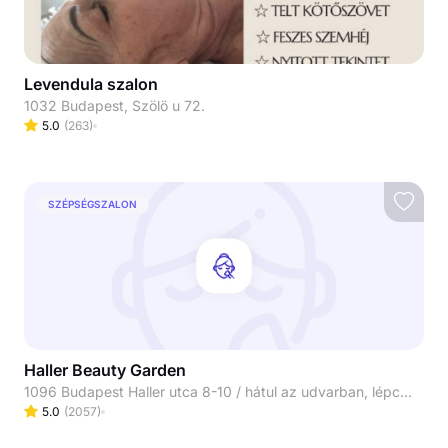
Levendula szalon
1032 Budapest, Szölö u 72.
5.0
(
263
)
SZÉPSÉGSZALON
Haller Beauty Garden
1096 Budapest Haller utca 8-10 / hátul az udvarban, lépcsőn le / Masszázs/Fodrászat 99-es kapucsengő / Manikűr-Pedikűr 100-as kapucsengő
5.0
(
2057
)