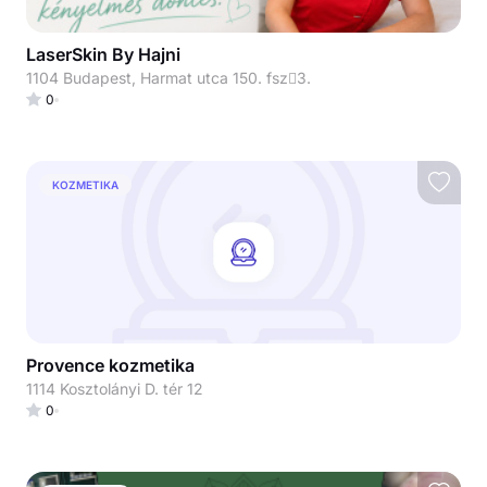
LaserSkin By Hajni
1104 Budapest, Harmat utca 150. fsz3.
0
KOZMETIKA
Provence kozmetika
1114 Kosztolányi D. tér 12
0