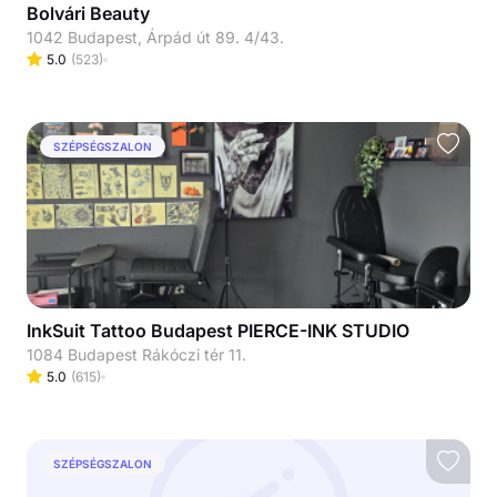
Bolvári Beauty
1042 Budapest, Árpád út 89. 4/43.
5.0
(
523
)
SZÉPSÉGSZALON
InkSuit Tattoo Budapest PIERCE-INK STUDIO
1084 Budapest Rákóczi tér 11.
5.0
(
615
)
SZÉPSÉGSZALON