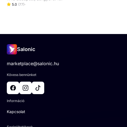
5.0
(
77
)
Salonic
marketplace@salonic.hu
Kövess bennünket
Információ
Kapcsolat
Szolgáltatóknak