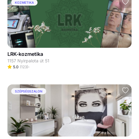
KOZMETIKA
LRK-kozmetika
1157 Nyirpalota út 51
5.0
(
123
)
SZÉPSÉGSZALON