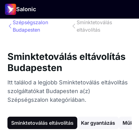
Salonic
Szépségszalon
Sminktetoválás
Budapesten
eltávolítás
Sminktetoválás eltávolítás
Budapesten
Itt találod a legjobb Sminktetoválás eltávolítás
szolgáltatókat Budapesten a(z)
Szépségszalon kategóriában.
Sminktetoválás eltávolítás
Kar gyantázás
Műkör