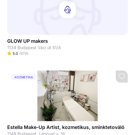
GLOW UP makers
1134 Budapest Váci út 51/A
5.0
(
979
)
KOZMETIKA
Estella Make-Up Artist, kozmetikus, sminktetováló
1148 Budapest, Lengyel u. 16.