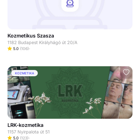
Kozmetikus Szasza
1182 Budapest Királyhágó út 20/A
5.0
(
106
)
KOZMETIKA
LRK-kozmetika
1157 Nyirpalota út 51
5.0
(
123
)