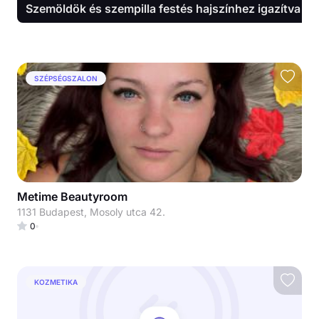
Szemöldök és szempilla festés hajszínhez igazítva
SZÉPSÉGSZALON
Metime Beautyroom
1131 Budapest, Mosoly utca 42.
0
KOZMETIKA