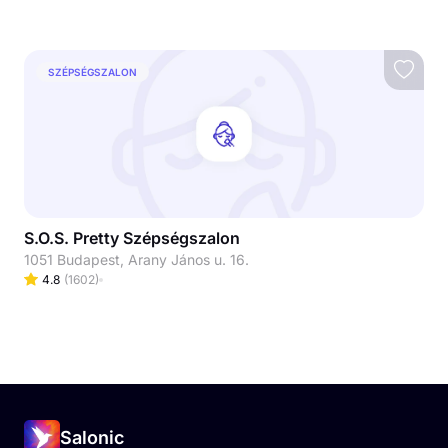
SZÉPSÉGSZALON
S.O.S. Pretty Szépségszalon
1051 Budapest, Arany János u. 16.
4.8
(
1602
)
Salonic