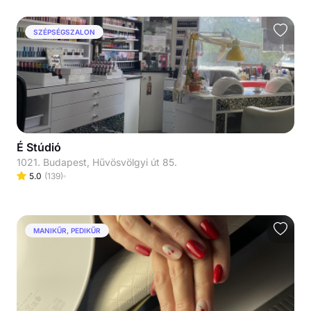
SZÉPSÉGSZALON
É Stúdió
1021. Budapest, Hűvösvölgyi út 85.
5.0
(
139
)
MANIKŰR, PEDIKŰR