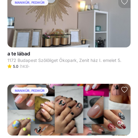
MANIKŰR, PEDIKŰR
a te lábad
1172 Budapest Szőlőliget Ökopark, Zenit ház I. emelet 5.
5.0
(
143
)
MANIKŰR, PEDIKŰR