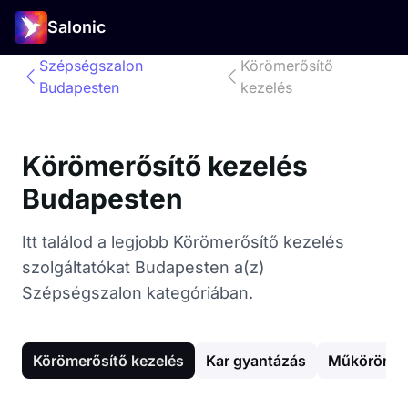
Salonic
Szépségszalon
Körömerősítő
Budapesten
kezelés
Körömerősítő kezelés
Budapesten
Itt találod a legjobb Körömerősítő kezelés
szolgáltatókat Budapesten a(z)
Szépségszalon kategóriában.
Körömerősítő kezelés
Kar gyantázás
Műköröm é