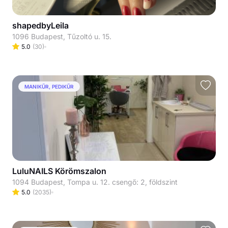
shapedbyLeila
1096 Budapest, Tűzoltó u. 15.
5.0
(
30
)
MANIKŰR, PEDIKŰR
LuluNAILS Körömszalon
1094 Budapest, Tompa u. 12. csengő: 2, földszint
5.0
(
2035
)