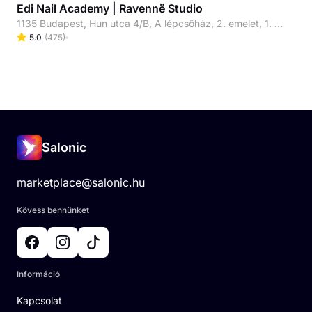
Edi Nail Academy | Ravennë Studio
1135 Budapest, Hun utca 4/B, A lépcsőház, 2. emelet, 1. ajtó, Kapucsengő: 19
5.0
(
475
)
Salonic
marketplace@salonic.hu
Kövess bennünket
Információ
Kapcsolat