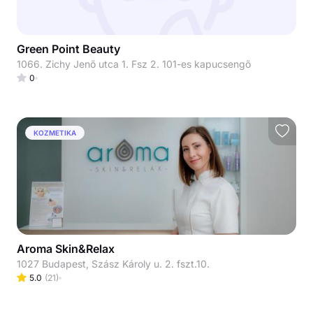
Green Point Beauty
1066. Zichy Jenő utca 1. Fsz 2. 101-es kapucsengő
0
KOZMETIKA
Aroma Skin&Relax
1027 Budapest, Szász Károly u. 2. fszt.10.
5.0
(
21
)