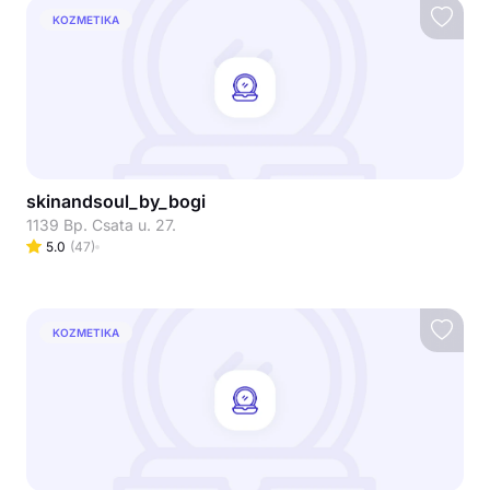
KOZMETIKA
skinandsoul_by_bogi
1139 Bp. Csata u. 27.
5.0
(
47
)
KOZMETIKA