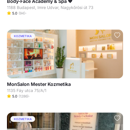
Body-Face Academy & Spa 💙
1188 Budapest, Imre Udvar, Nagykőrösi út 73
5.0
(
94
)
KOZMETIKA
MonSalon Mester Kozmetika
1135 Fáy utca 75/A/1
5.0
(
1286
)
KOZMETIKA