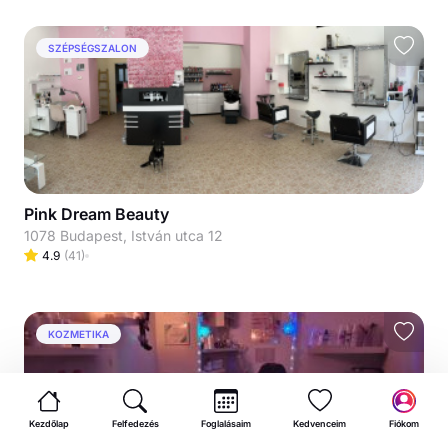
SZÉPSÉGSZALON
Pink Dream Beauty
1078 Budapest, István utca 12
4.9
(
41
)
KOZMETIKA
Kezdőlap
Felfedezés
Foglalásaim
Kedvenceim
Fiókom