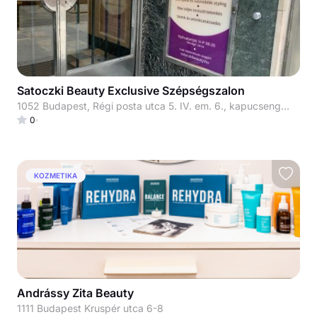
Satoczki Beauty Exclusive Szépségszalon
1052 Budapest, Régi posta utca 5. IV. em. 6., kapucsengő: 33
0
KOZMETIKA
Andrássy Zita Beauty
1111 Budapest Kruspér utca 6-8