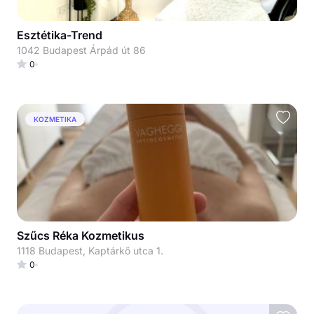
Esztétika-Trend
1042 Budapest Árpád út 86
0
KOZMETIKA
Szűcs Réka Kozmetikus
1118 Budapest, Kaptárkő utca 1.
0