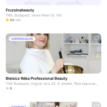
Fruzsinabeauty
1165. Budapest. Veres Péter Út. 142
5.0
(
26
)
SZÉPSÉGSZALON
Bleisicz Réka Professional Beauty
1142 Budapest, Ungvár utca 20. 4. emelet, 16os kapucsengő
0
KOZMETIKA