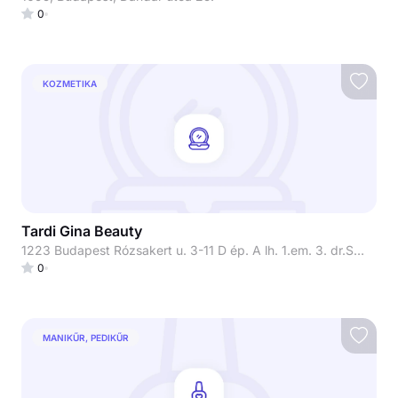
0
KOZMETIKA
Tardi Gina Beauty
1223 Budapest Rózsakert u. 3-11 D ép. A lh. 1.em. 3. dr.Szőcs Hajnal bőrgyógyász főorvosnő rendelője
0
MANIKŰR, PEDIKŰR