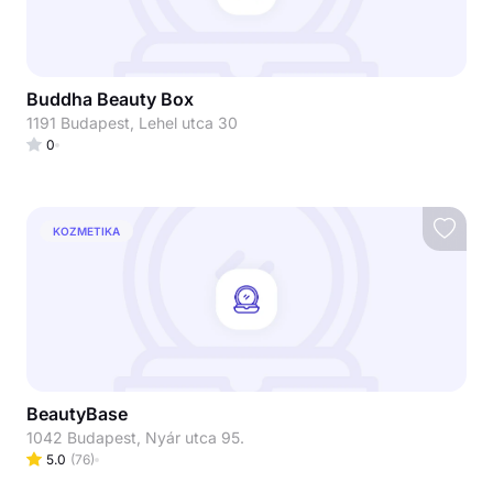
Buddha Beauty Box
1191 Budapest, Lehel utca 30
0
KOZMETIKA
BeautyBase
1042 Budapest, Nyár utca 95.
5.0
(
76
)