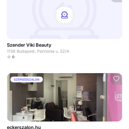
Szender Viki Beauty
1136 Budapest, Pannónia u. 52/A
0
SZÉPSÉGSZALON
eckerszalon.hu