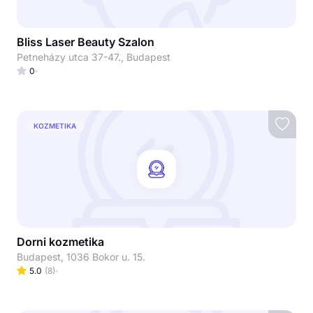
Bliss Laser Beauty Szalon
Petneházy utca 37-47., Budapest
0
KOZMETIKA
Dorni kozmetika
Budapest, 1036 Bokor u. 15.
5.0
(
8
)