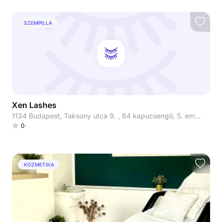
SZEMPILLA
Xen Lashes
1134 Budapest, Taksony utca 9. , 84 kapucsengő, 5. emelet 510-es lakás
0
KOZMETIKA