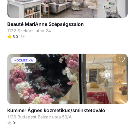
Beauté MariAnne Szépségszalon
1122 Székács utca 24
5.0
(
5
)
KOZMETIKA
Kummer Ágnes kozmetikus/sminktetováló
1136 Budapest Balzac utca 50/A
0