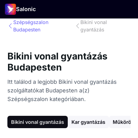
Salonic
Szépségszalon
Bikini vonal
Budapesten
gyantázás
Bikini vonal gyantázás
Budapesten
Itt találod a legjobb Bikini vonal gyantázás
szolgáltatókat Budapesten a(z)
Szépségszalon kategóriában.
Bikini vonal gyantázás
Kar gyantázás
Műköröm é