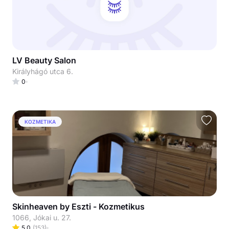
LV Beauty Salon
Királyhágó utca 6.
0
KOZMETIKA
Skinheaven by Eszti - Kozmetikus
1066, Jókai u. 27.
5.0
(
153
)