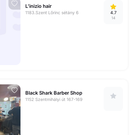
L’inizio hair
1183.Szent Lőrinc sétány 6
4.7
14
Black Shark Barber Shop
1152 Szentmihályi út 167-169