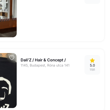
Dalí’Z / Hair & Concept /
1145, Budapest, Róna utca 141
5.0
1191