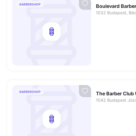
BARBERSHOP
Boulevard Barbe
1032 Budapest, Bécs
BARBERSHOP
The Barber Club 
1042 Budapest Józse