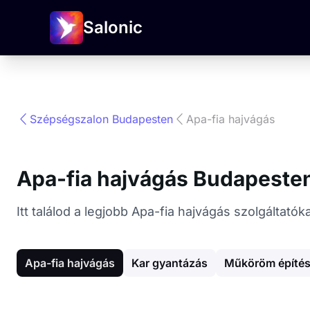
Salonic
Szépségszalon Budapesten
Apa-fia hajvágás
Apa-fia hajvágás Budapeste
Itt találod a legjobb Apa-fia hajvágás szolgálta
Apa-fia hajvágás
Kar gyantázás
Műköröm építé