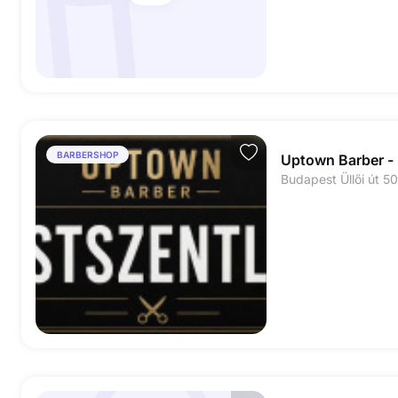
BARBERSHOP
Uptown Barber - 
Budapest Üllői út 50