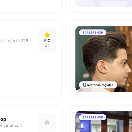
BARBERSHOP
 István út 126
5.0
42
Telefonos foglalás
BARBERSHOP
hop
ymár utca 2.