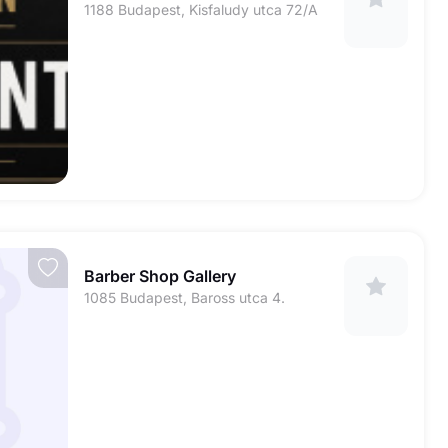
1188 Budapest, Kisfaludy utca 72/A
Barber Shop Gallery
1085 Budapest, Baross utca 4.