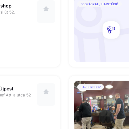
FODRÁSZAT / HAJSTÚDIÓ
rshop
i út 52.
BARBERSHOP
Újpest
f Attila utca 52