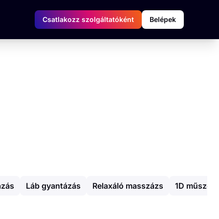
Csatlakozz szolgáltatóként
Belépek
ázás
Láb gyantázás
Relaxáló masszázs
1D műszempi