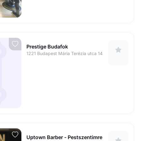
Prestige Budafok
1221 Budapest Mária Terézia utca 14
Uptown Barber - Pestszentimre