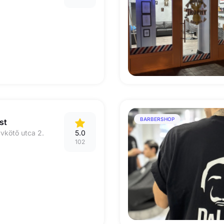
BARBERSHOP
st
vkötő utca 2.
5.0
102