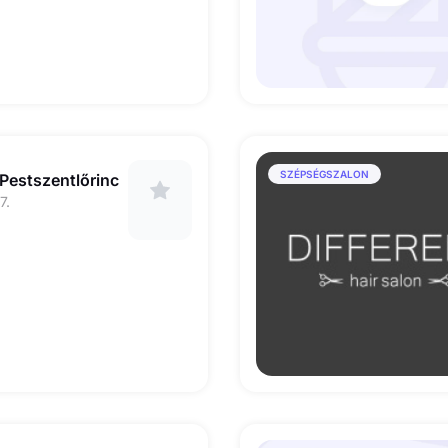
SZÉPSÉGSZALON
Pestszentlőrinc
7.