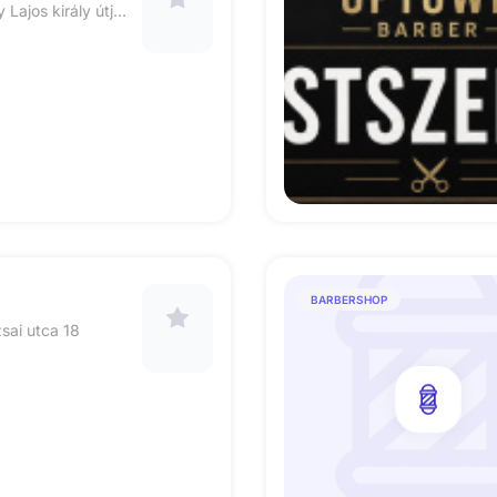
1149 Budapest Nagy Lajos király útja 148
BARBERSHOP
sai utca 18