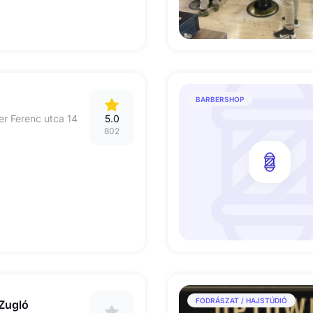
BARBERSHOP
er Ferenc utca 14
5.0
802
FODRÁSZAT / HAJSTÚDIÓ
Zugló