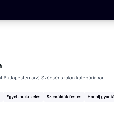
n
tókat Budapesten a(z) Szépségszalon kategóriában.
s
Egyéb arckezelés
Szemöldök festés
Hónalj gyant