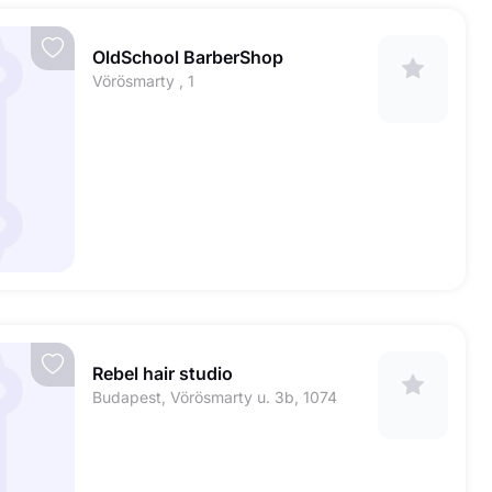
OldSchool BarberShop
Vörösmarty , 1
Rebel hair studio
Budapest, Vörösmarty u. 3b, 1074