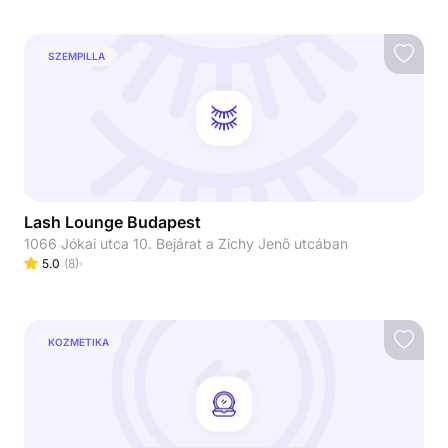
SZEMPILLA
Lash Lounge Budapest
1066 Jókai utca 10. Bejárat a Zichy Jenő utcában
5.0
(
8
)
KOZMETIKA