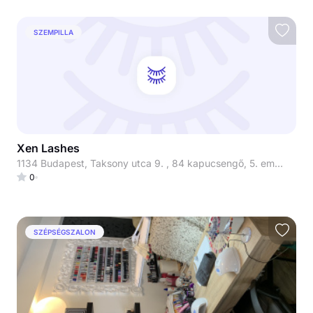
SZEMPILLA
Xen Lashes
1134 Budapest, Taksony utca 9. , 84 kapucsengő, 5. emelet 510-es lakás
0
SZÉPSÉGSZALON