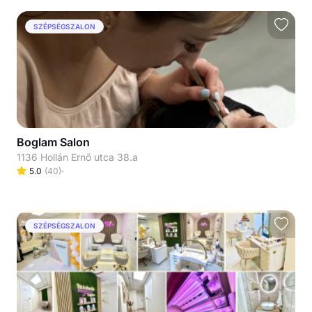
SZÉPSÉGSZALON
Boglam Salon
1136 Hollán Ernő utca 38.a
5.0
(
40
)
SZÉPSÉGSZALON