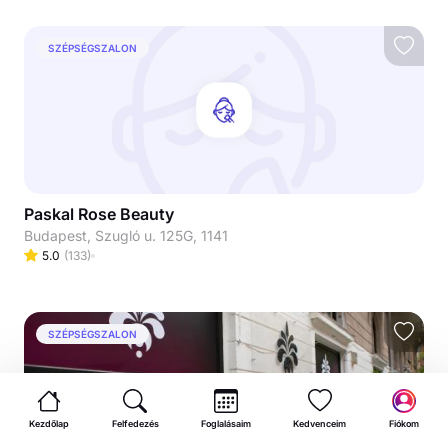
SZÉPSÉGSZALON
Paskal Rose Beauty
Budapest, Szugló u. 125G, 1141
5.0
(
133
)
SZÉPSÉGSZALON
Kezdőlap
Felfedezés
Foglalásaim
Kedvenceim
Fiókom