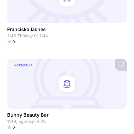
Franciska.lashes
1146 Thököly út 114a
0
KOZMETIKA
Bunny Beauty Bar
1149, Egressy út 31.
0