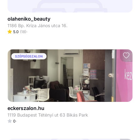
olaheniko_beauty
1186 Bp. Kriza János utca 16.
5.0
(
18
)
SZÉPSÉGSZALON
eckerszalon.hu
1119 Budapest Tétényi ut 63 Bikás Park
0