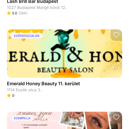
Lash Brill Bar Budapest
1027 Budapest Margit körút 12.
5.0
(
284
)
SZÉPSÉGSZALON
Emerald Honey Beauty 11. kerület
1114 Eszék utca 3.
0
SZEMPILLA