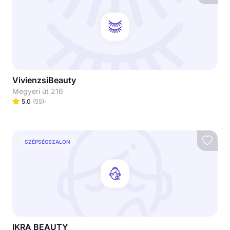
VivienzsiBeauty
Megyeri út 216
5.0
(
55
)
SZÉPSÉGSZALON
IKRA BEAUTY