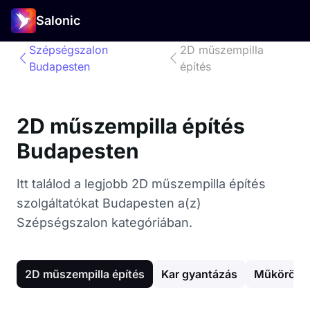
Salonic
Szépségszalon
2D műszempilla
Budapesten
építés
2D műszempilla építés
Budapesten
Itt találod a legjobb 2D műszempilla építés
szolgáltatókat Budapesten a(z)
Szépségszalon kategóriában.
2D műszempilla építés
Kar gyantázás
Műköröm é