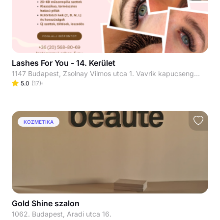
Lashes For You - 14. Kerület
1147 Budapest, Zsolnay Vilmos utca 1. Vavrik kapucsengő legfelső emelet!
5.0
(
17
)
KOZMETIKA
Gold Shine szalon
1062. Budapest, Aradi utca 16.