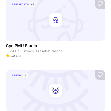
SZÉPSÉGSZALON
Cyn PMU Studio
1024 Bp . Szilágyi Erzsébet fasor 41
5.0
(
48
)
SZEMPILLA