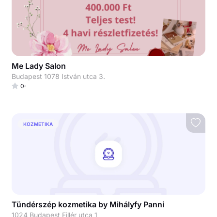
Me Lady Salon
Budapest 1078 István utca 3.
0
KOZMETIKA
Tündérszép kozmetika by Mihályfy Panni
1024 Budapest Fillér utca 1