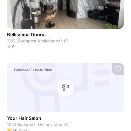
Bellissima Donna
1182. Budapest Királyhágó út 81.
0
FODRÁSZAT / HAJSTÚDIÓ
Your Hair Salon
1074 Budapest, Dohány utca 57
5.0
(
1697
)