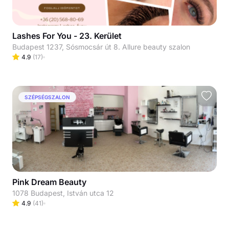
Lashes For You - 23. Kerület
Budapest 1237, Sósmocsár út 8. Allure beauty szalon
4.9
(
17
)
SZÉPSÉGSZALON
Pink Dream Beauty
1078 Budapest, István utca 12
4.9
(
41
)