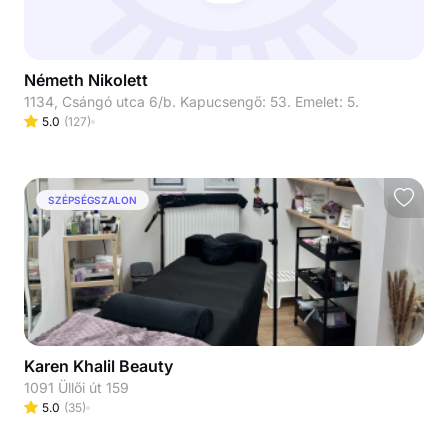
Németh Nikolett
1134, Csángó utca 6/b. Kapucsengő: 53. Emelet: 5.
5.0
(
127
)
SZÉPSÉGSZALON
Karen Khalil Beauty
1091 Üllői út 159
5.0
(
35
)