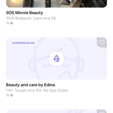
SOS Minnie Beauty
1036 Budapest, Lajos utca 38.
0
SZÉPSÉGSZALON
Beauty and care by Edina
1141. Szugló utca 105. My Spa Szalon
0