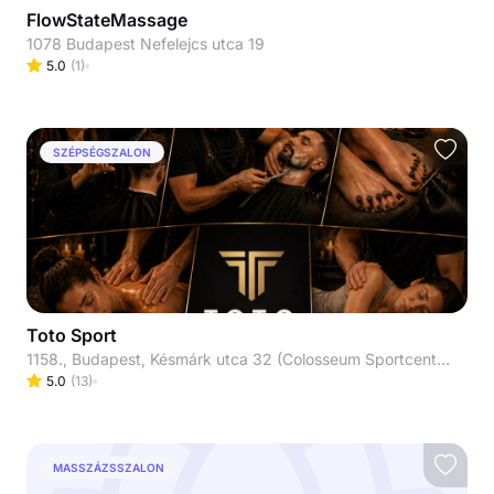
FlowStateMassage
1078 Budapest Nefelejcs utca 19
5.0
(
1
)
SZÉPSÉGSZALON
Toto Sport
1158., Budapest, Késmárk utca 32 (Colosseum Sportcentrum földszint)
5.0
(
13
)
MASSZÁZSSZALON