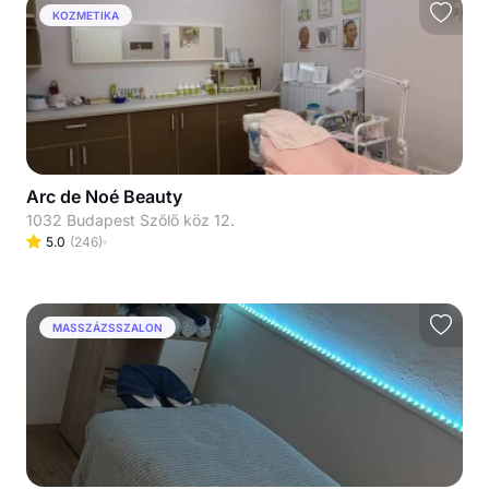
KOZMETIKA
Arc de Noé Beauty
1032 Budapest Szőlő köz 12.
5.0
(
246
)
MASSZÁZSSZALON