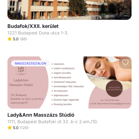
Budafok/XXII. kerület
1221 Budapest Duna utca 1-3.
5.0
(
88
)
MASSZÁZSSZALON
Lady&Ann Masszázs Stúdió
1111, Budapest Budafoki út 32. b-c 2.em./10.
5.0
(
126
)