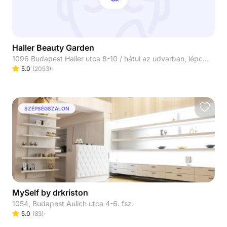
Haller Beauty Garden
1096 Budapest Haller utca 8-10 / hátul az udvarban, lépcsőn le / Masszázs/Fodrászat 99-es kapucsengő / Manikűr-Pedikűr 100-as kapucsengő
5.0
(
2053
)
SZÉPSÉGSZALON
MySelf by drkriston
1054, Budapest Aulich utca 4-6. fsz.
5.0
(
83
)