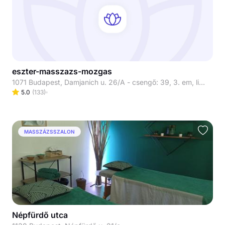
eszter-masszazs-mozgas
1071 Budapest, Damjanich u. 26/A - csengő: 39, 3. em, liftből kilépve jobbra a 3. ajtó
5.0
(
133
)
MASSZÁZSSZALON
Népfürdő utca