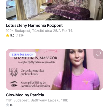
Lótuszfény Harmónia Központ
1094 Budapest, Tűzoltó utca 25/A Fsz/14.
5.0
(
433
)
SZÉPSÉGSZALON
GlowMed by Patrícia
1181 Budapest, Batthyány Lajos u. 118b
0