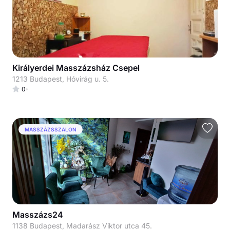
Királyerdei Masszázsház Csepel
1213 Budapest, Hóvirág u. 5.
0
MASSZÁZSSZALON
Masszázs24
1138 Budapest, Madarász Viktor utca 45.