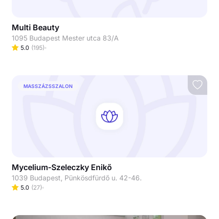
Multi Beauty
1095 Budapest Mester utca 83/A
5.0
(
195
)
MASSZÁZSSZALON
Mycelium-Szeleczky Enikő
1039 Budapest, Pünkösdfürdő u. 42-46.
5.0
(
27
)