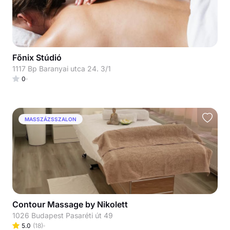
Főnix Stúdió
1117 Bp Baranyai utca 24. 3/1
0
MASSZÁZSSZALON
Contour Massage by Nikolett
1026 Budapest Pasaréti út 49
5.0
(
18
)