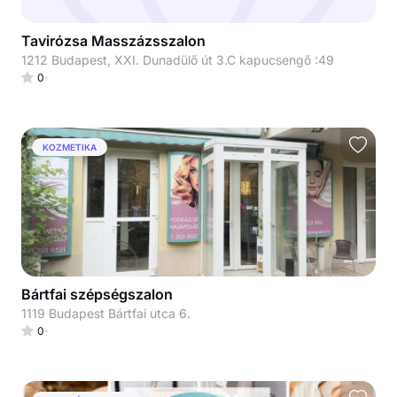
Tavirózsa Masszázsszalon
1212 Budapest, XXI. Dunadülő út 3.C kapucsengő :49
0
KOZMETIKA
Bártfai szépségszalon
1119 Budapest Bártfai utca 6.
0