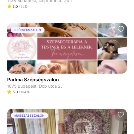
1138 Budapest, Népfürdő u. 21/c
5.0
(
521
)
SZÉPSÉGSZALON
Padma Szépségszalon
1075 Budapest, Dob utca 2.
5.0
(
1641
)
MASSZÁZSSZALON