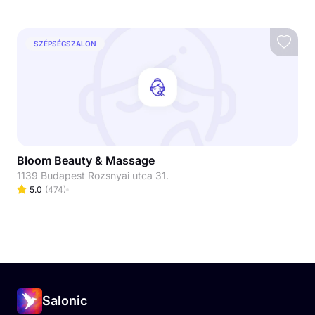
SZÉPSÉGSZALON
Bloom Beauty & Massage
1139 Budapest Rozsnyai utca 31.
5.0
(
474
)
Salonic