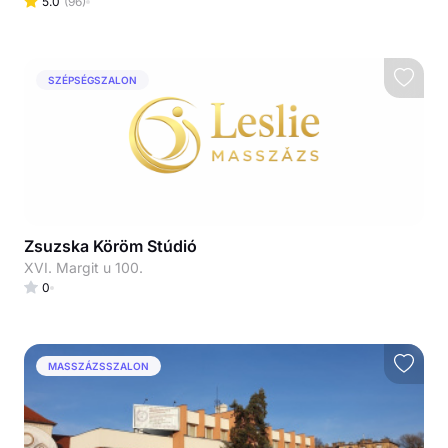
5.0
(
96
)
SZÉPSÉGSZALON
Zsuzska Köröm Stúdió
XVI. Margit u 100.
0
MASSZÁZSSZALON