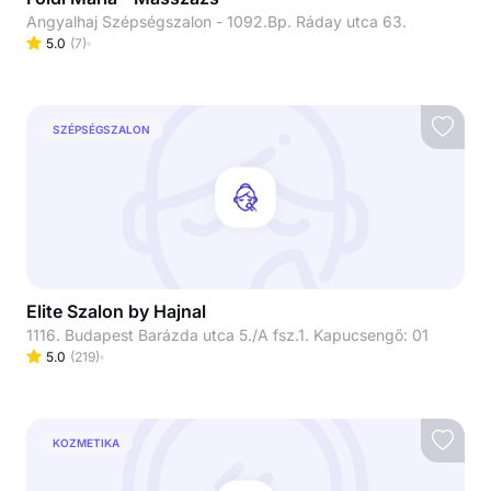
Angyalhaj Szépségszalon - 1092.Bp. Ráday utca 63.
5.0
(
7
)
SZÉPSÉGSZALON
Elite Szalon by Hajnal
1116. Budapest Barázda utca 5./A fsz.1. Kapucsengő: 01
5.0
(
219
)
KOZMETIKA