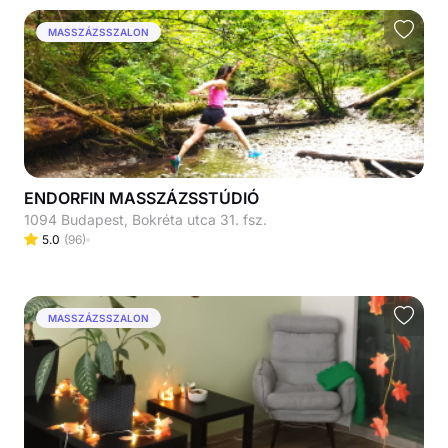
MASSZÁZSSZALON
ENDORFIN MASSZÁZSSTÚDIÓ
1094 Budapest, Bokréta utca 31. fsz.
5.0
(
96
)
MASSZÁZSSZALON