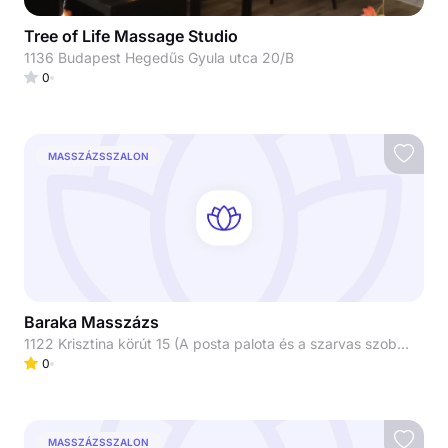
Tree of Life Massage Studio
1136 Budapest Hegedűs Gyula utca 20/B
0
MASSZÁZSSZALON
Baraka Masszázs
1122 Krisztina körút 15 (A posta palota és a szarvas szobor között a túloldalon)
0
MASSZÁZSSZALON