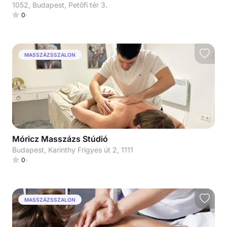
1052, Budapest, Petőfi tér 3.
0
MASSZÁZSSZALON
Móricz Masszázs Stúdió
Budapest, Karinthy Frigyes út 2, 1111
0
MASSZÁZSSZALON