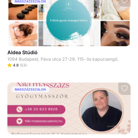
MASSZÁZSSZALON
Aldea Stúdió
1094 Budapest, Páva utca 27-29. 115- ös kapucsengő.
4.9
(
53
)
MASSZÁZSSZALON