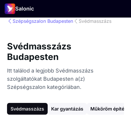
Salonic
Szépségszalon Budapesten
Svédmasszázs
Svédmasszázs
Budapesten
Itt találod a legjobb Svédmasszázs
szolgáltatókat Budapesten a(z)
Szépségszalon kategóriában.
Svédmasszázs
Kar gyantázás
Műköröm építés