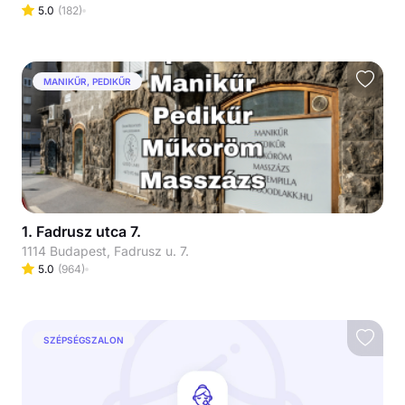
5.0
(
182
)
MANIKŰR, PEDIKŰR
1. Fadrusz utca 7.
1114 Budapest, Fadrusz u. 7.
5.0
(
964
)
SZÉPSÉGSZALON