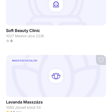
Soft Beauty Clinic
1027 Medve utca 22/B
0
MASSZÁZSSZALON
Lavanda Masszázs
1085 József körút 53