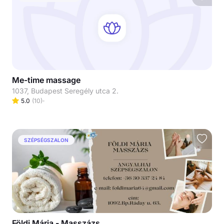
Me-time massage
1037, Budapest Seregély utca 2.
5.0
(
10
)
SZÉPSÉGSZALON
Földi Mária - Masszázs