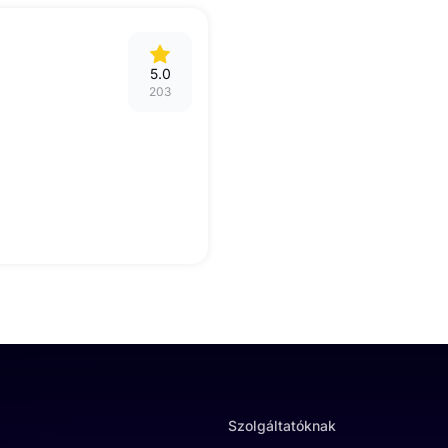
.
5.0
203
Szolgáltatóknak