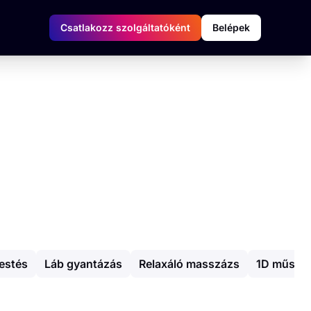
Csatlakozz szolgáltatóként
Belépek
estés
Láb gyantázás
Relaxáló masszázs
1D műszem