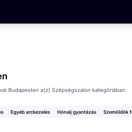
en
atókat Budapesten a(z) Szépségszalon kategóriában.
és
Egyéb arckezelés
Hónalj gyantázás
Szemöldök f