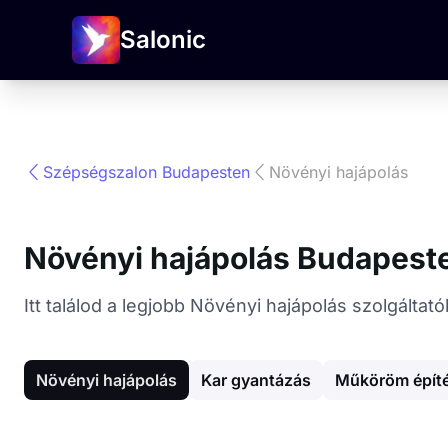
Salonic
Szépségszalon Budapesten
Növényi hajápolás
Növényi hajápolás Budapest
Itt találod a legjobb Növényi hajápolás szolgált
Növényi hajápolás
Kar gyantázás
Műköröm épít