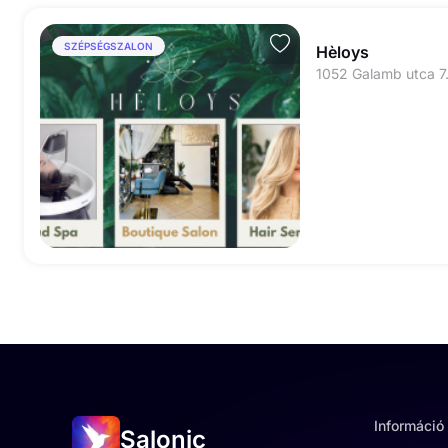
SZÉPSÉGSZALON
Hèloys
1052 Galamb utca 7
Információ
Salonic