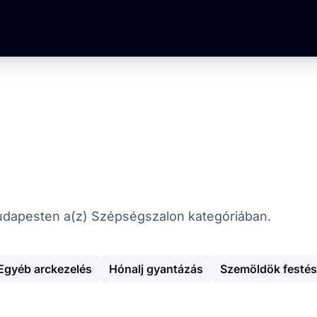
t Budapesten a(z) Szépségszalon kategóriában.
Egyéb arckezelés
Hónalj gyantázás
Szemöldök festés