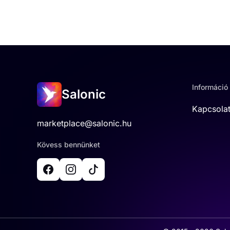
Információ
Salonic
Kapcsola
marketplace@salonic.hu
Kövess bennünket