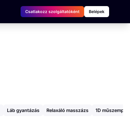
Csatlakozz szolgáltatóként
Belépek
Láb gyantázás
Relaxáló masszázs
1D műszempilla