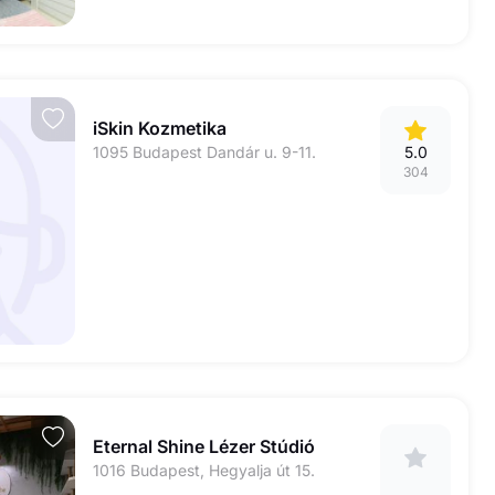
iSkin Kozmetika
1095 Budapest Dandár u. 9-11.
5.0
304
Eternal Shine Lézer Stúdió
1016 Budapest, Hegyalja út 15.