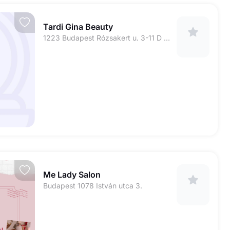
Tardi Gina Beauty
1223 Budapest Rózsakert u. 3-11 D ép. A lh. 1.em. 3. dr.Szőcs Hajnal bőrgyógyász főorvosnő rendelője
Me Lady Salon
Budapest 1078 István utca 3.