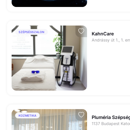
SZÉPSÉGSZALON
KahnCare
Andrássy út 1., 1. e
KOZMETIKA
Pluméria Szépsé