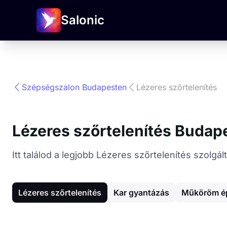
Salonic
Szépségszalon Budapesten
Lézeres szőrtelenítés
Lézeres szőrtelenítés Budap
Itt találod a legjobb Lézeres szőrtelenítés szol
Lézeres szőrtelenítés
Kar gyantázás
Műköröm ép