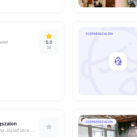
SZÉPSÉGSZALON
melet
5.0
36
SZÉPSÉGSZALON
gszalon
1137 Budapest Katona József utca 6. 3. em. 6. 37-es kapucsengő