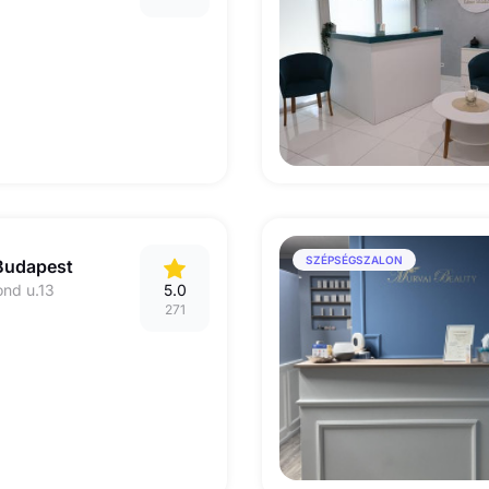
SZÉPSÉGSZALON
 Budapest
ond u.13
5.0
271