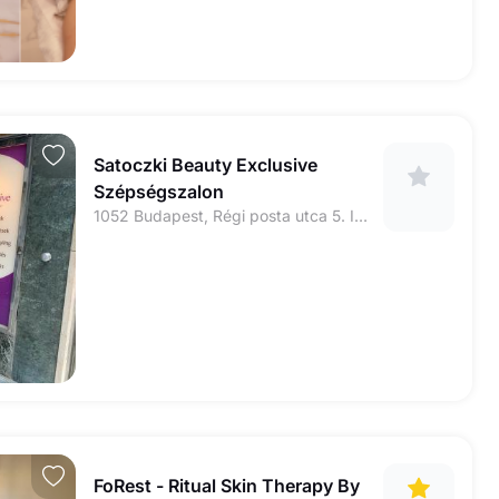
Satoczki Beauty Exclusive
Szépségszalon
1052 Budapest, Régi posta utca 5. IV. em. 6., kapucsengő: 33
FoRest - Ritual Skin Therapy By