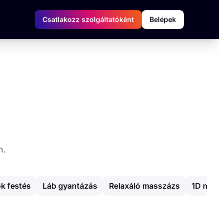
Csatlakozz szolgáltatóként
Belépek
n.
k festés
Láb gyantázás
Relaxáló masszázs
1D műs