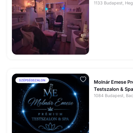
SZÉPSÉGSZALON
Molnár Emese P
Testszalon & Sp