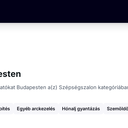
esten
gáltatókat Budapesten a(z) Szépségszalon kategóriába
ítés
Egyéb arckezelés
Hónalj gyantázás
Szemöldö