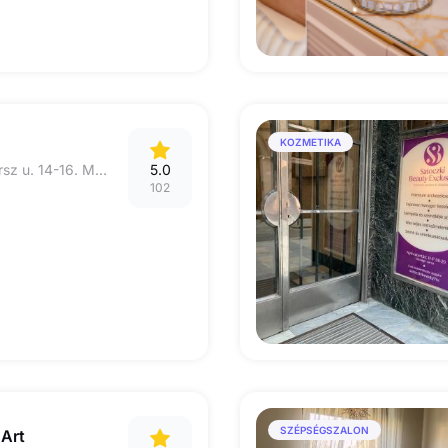
KOZMETIKA
1123 Budapest, Csörsz u. 14-16. MOM Sport passzázs
5.0
102
SZÉPSÉGSZALON
 Art