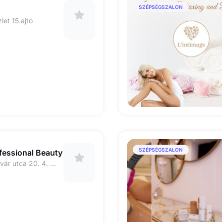
SZÉPSÉGSZALON
let 15.ajtó
SZÉPSÉGSZALON
ofessional Beauty
1142 Budapest, Ungvár utca 20. 4. emelet, 16os kapucsengő