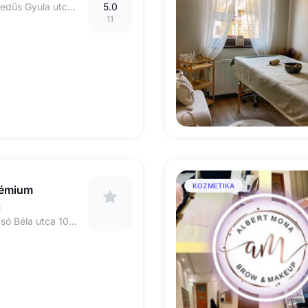
1133 Budapest, Hegedűs Gyula utca 90.
5.0
11
KOZMETIKA
rémium
a
1084 Budapest, Bacsó Béla utca 10-12