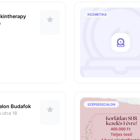
KOZMETIKA
skintherapy
a
SZÉPSÉGSZALON
alon Budafok
 utca 18