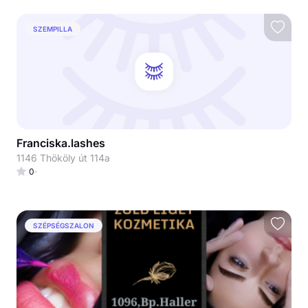
SZEMPILLA
Franciska.lashes
1146 Thököly út 114a
0
SZÉPSÉGSZALON