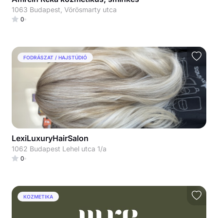
1063 Budapest, Vörösmarty utca
0
FODRÁSZAT / HAJSTÚDIÓ
LexiLuxuryHairSalon
1062 Budapest Lehel utca 1/a
0
KOZMETIKA