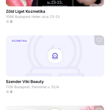
Zöld Liget Kozmetika
1096 Budapest Haller utca 23-25
0
KOZMETIKA
Szender Viki Beauty
1136 Budapest, Pannónia u. 52/A
0