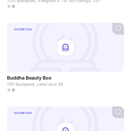
1132 Budapest, Visegrádi u. 76. 5/5 csengő: 337
0
KOZMETIKA
Buddha Beauty Box
1191 Budapest, Lehel utca 30
0
KOZMETIKA