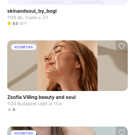
skinandsoul_by_bogi
1139 Bp. Csata u. 27.
5.0
(
47
)
KOZMETIKA
Zsofia Villing beauty and soul
1124 Budapest Lejtő út 17/a
0
KOZMETIKA