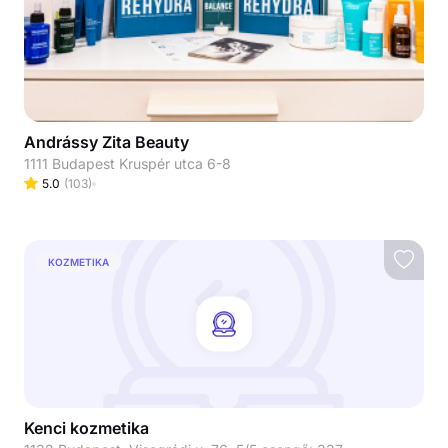
Andrássy Zita Beauty
1111 Budapest Kruspér utca 6-8
5.0
(
103
)
KOZMETIKA
Kenci kozmetika