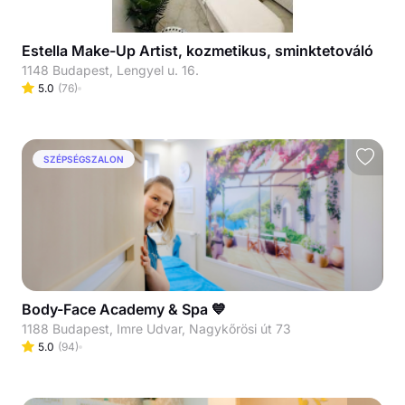
Estella Make-Up Artist, kozmetikus, sminktetováló
1148 Budapest, Lengyel u. 16.
5.0
(
76
)
SZÉPSÉGSZALON
Body-Face Academy & Spa 💙
1188 Budapest, Imre Udvar, Nagykőrösi út 73
5.0
(
94
)