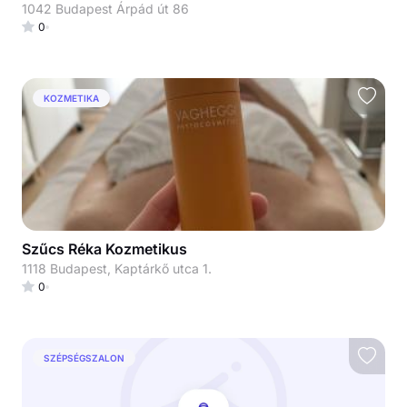
1042 Budapest Árpád út 86
0
KOZMETIKA
Szűcs Réka Kozmetikus
1118 Budapest, Kaptárkő utca 1.
0
SZÉPSÉGSZALON