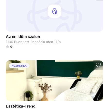
Az én időm szalon
1136 Budapest Pannónia utca 17/b
0
KOZMETIKA
Esztétika-Trend