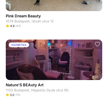
Pink Dream Beauty
1078 Budapest, István utca 12
4.9
(
41
)
KOZMETIKA
Nature'S BEAuty Art
1133 Budapest, Hegedűs Gyula utca 90.
5.0
(
11
)