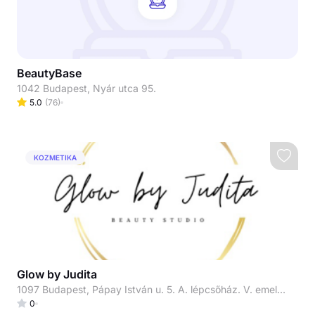
BeautyBase
1042 Budapest, Nyár utca 95.
5.0
(
76
)
KOZMETIKA
Glow by Judita
1097 Budapest, Pápay István u. 5. A. lépcsőház. V. emelet 519. Kapucsengő: 519
0