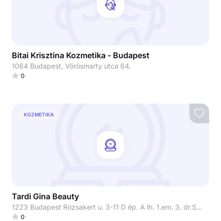
Bitai Krisztina Kozmetika - Budapest
1064 Budapest, Vörösmarty utca 64.
0
KOZMETIKA
Tardi Gina Beauty
1223 Budapest Rózsakert u. 3-11 D ép. A lh. 1.em. 3. dr.Szőcs Hajnal bőrgyógyász főorvosnő rendelője
0