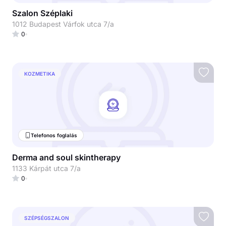
Szalon Széplaki
1012 Budapest Várfok utca 7/a
0
KOZMETIKA
Telefonos foglalás
Derma and soul skintherapy
1133 Kárpát utca 7/a
0
SZÉPSÉGSZALON