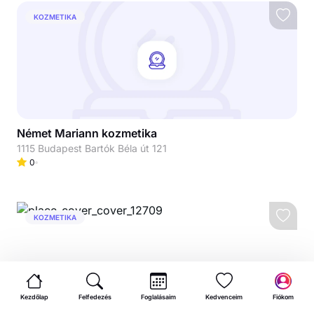
KOZMETIKA
Német Mariann kozmetika
1115 Budapest Bartók Béla út 121
0
KOZMETIKA
Kezdőlap
Felfedezés
Foglalásaim
Kedvenceim
Fiókom