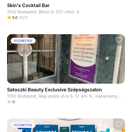
Skin's Cocktail Bar
1032 Budapest, Bécsi út 207. mfsz. 5.
5.0
(
107
)
KOZMETIKA
Satoczki Beauty Exclusive Szépségszalon
1052 Budapest, Régi posta utca 5. IV. em. 6., kapucsengő: 33
0
KOZMETIKA