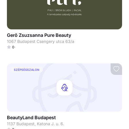
Gerő Zsuzsanna Pure Beauty
1067 Budapest Csengery utca 63/a
0
SZÉPSÉGSZALON
BeautyLand Budapest
1137 Budapest, Katona J. u. 6.