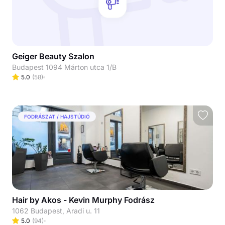
Geiger Beauty Szalon
Budapest 1094 Márton utca 1/B
5.0
(
58
)
FODRÁSZAT / HAJSTÚDIÓ
Hair by Akos - Kevin Murphy Fodrász
1062 Budapest, Aradi u. 11
5.0
(
94
)