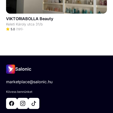
VIKTORIABOLLA Beauty
Keleti Károly utca 31/b
5.0
(
191
)
Salonic
marketplace@salonic.hu
Kövess bennünket