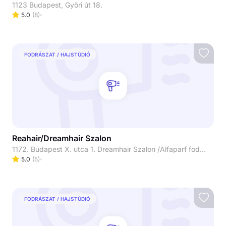
1123 Budapest, Győri út 18.
5.0
(
8
)
FODRÁSZAT / HAJSTÚDIÓ
Reahair/Dreamhair Szalon
1172. Budapest X. utca 1. Dreamhair Szalon /Alfaparf fodrászat (Skylux /Luxoya mellett)
5.0
(
5
)
FODRÁSZAT / HAJSTÚDIÓ