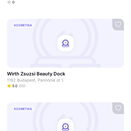
0
KOZMETIKA
Wirth Zsuzsi Beauty Dock
1192 Budapest, Pannónia út 1.
5.0
(
55
)
KOZMETIKA