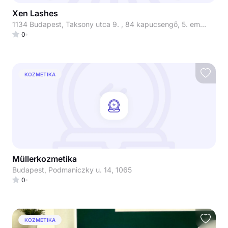
Xen Lashes
1134 Budapest, Taksony utca 9. , 84 kapucsengő, 5. emelet 510-es lakás
0
KOZMETIKA
Müllerkozmetika
Budapest, Podmaniczky u. 14, 1065
0
KOZMETIKA