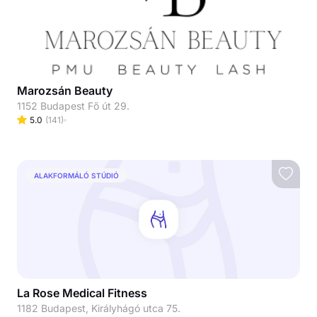
Marozsán Beauty
1152 Budapest Fő út 29.
5.0
(
141
)
ALAKFORMÁLÓ STÚDIÓ
La Rose Medical Fitness
1182 Budapest, Királyhágó utca 75.