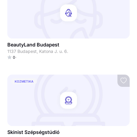
BeautyLand Budapest
1137 Budapest, Katona J. u. 6.
0
KOZMETIKA
Skinist Szépségstúdió