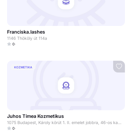
Franciska.lashes
1146 Thököly út 114a
0
KOZMETIKA
Juhos Tímea Kozmetikus
1075 Budapest, Károly körút 1. II. emelet jobbra, 46-os kapucsengő Juhos Tímea Kozmetikus
0