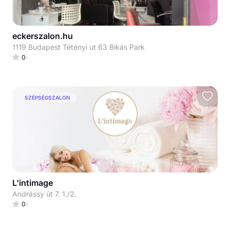
eckerszalon.hu
1119 Budapest Tétényi ut 63 Bikás Park
0
SZÉPSÉGSZALON
L'intimage
Andrássy út 7. 1./2.
0