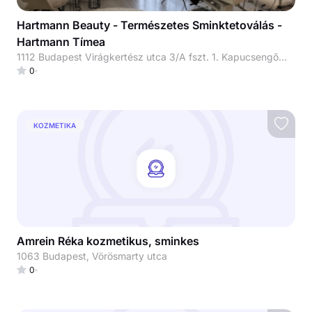
Hartmann Beauty - Természetes Sminktetoválás -
Hartmann Tímea
1112 Budapest Virágkertész utca 3/A fszt. 1. Kapucsengő: 001# (Virágkertész u. és Kiralyliliom u. sarok) Ha bejutottál a kapun, a lépcsőház ajtaját is nyitva találod majd (1 percig). Fontos: jó erősen kell meghúzni a kilincset 😊
0
KOZMETIKA
Amrein Réka kozmetikus, sminkes
1063 Budapest, Vörösmarty utca
0