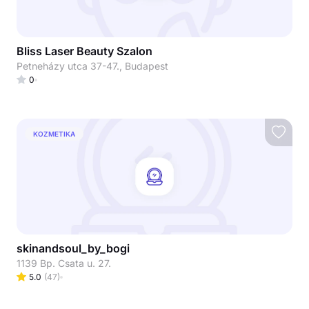
Bliss Laser Beauty Szalon
Petneházy utca 37-47., Budapest
0
KOZMETIKA
skinandsoul_by_bogi
1139 Bp. Csata u. 27.
5.0
(
47
)