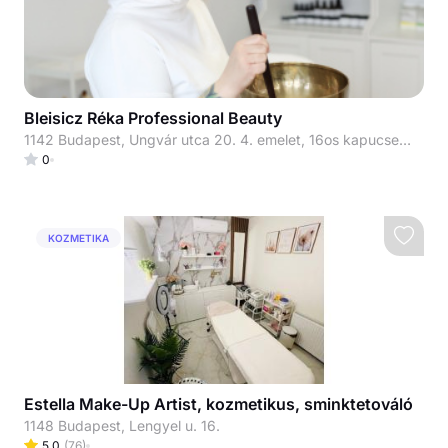
Bleisicz Réka Professional Beauty
1142 Budapest, Ungvár utca 20. 4. emelet, 16os kapucsengő
0
KOZMETIKA
Estella Make-Up Artist, kozmetikus, sminktetováló
1148 Budapest, Lengyel u. 16.
5.0
(
76
)