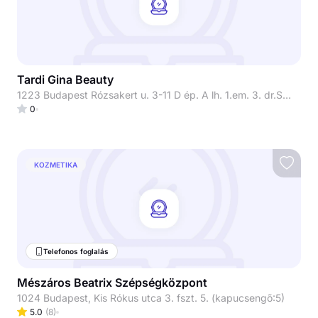
Tardi Gina Beauty
1223 Budapest Rózsakert u. 3-11 D ép. A lh. 1.em. 3. dr.Szőcs Hajnal bőrgyógyász főorvosnő rendelője
0
KOZMETIKA
Telefonos foglalás
Mészáros Beatrix Szépségközpont
1024 Budapest, Kis Rókus utca 3. fszt. 5. (kapucsengő:5)
5.0
(
8
)