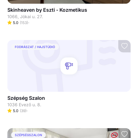
Skinheaven by Eszti - Kozmetikus
1066, Jókai u. 27.
5.0
(
153
)
FODRÁSZAT / HAJSTÚDIÓ
Szépség Szalon
1036 Evező u. 8.
5.0
(
39
)
SZÉPSÉGSZALON