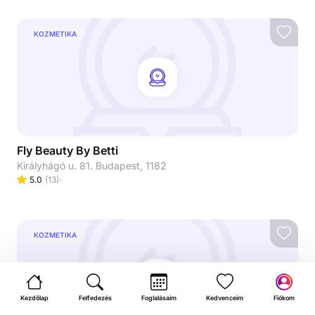
KOZMETIKA
Fly Beauty By Betti
Királyhágó u. 81. Budapest, 1182
5.0
(
13
)
KOZMETIKA
Kezdőlap
Felfedezés
Foglalásaim
Kedvenceim
Fiókom