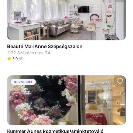
Beauté MariAnne Szépségszalon
1122 Székács utca 24
5.0
(
5
)
KOZMETIKA
Kummer Ágnes kozmetikus/sminktetováló