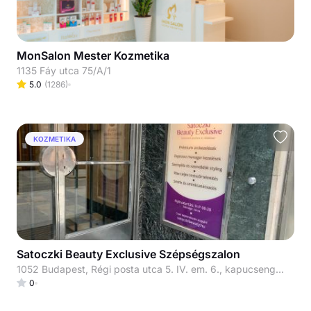
MonSalon Mester Kozmetika
1135 Fáy utca 75/A/1
5.0
(
1286
)
KOZMETIKA
Satoczki Beauty Exclusive Szépségszalon
1052 Budapest, Régi posta utca 5. IV. em. 6., kapucsengő: 33
0