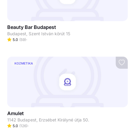
Beauty Bar Budapest
Budapest, Szent István körút 15
5.0
(
59
)
KOZMETIKA
Amulet
1142 Budapest, Erzsébet Királyné útja 50.
5.0
(
126
)