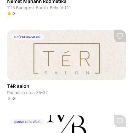
Német Mariann kozmetika
1115 Budapest Bartók Béla út 121
0
SZÉPSÉGSZALON
TéR salon
Pannónia utca 35-37
0
SMINKTETOVÁLÓ