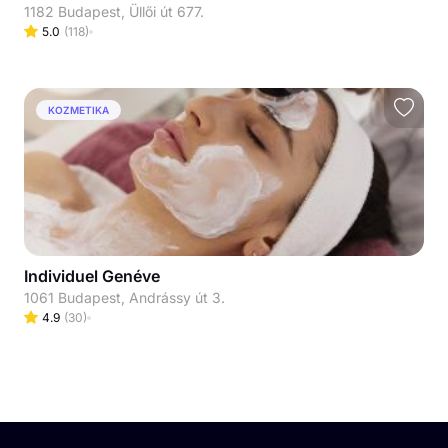
1182 Budapest, Üllői út 677.
5.0
(
118
)
KOZMETIKA
Individuel Genéve
1061 Budapest, Andrássy út 3.
4.9
(
30
)