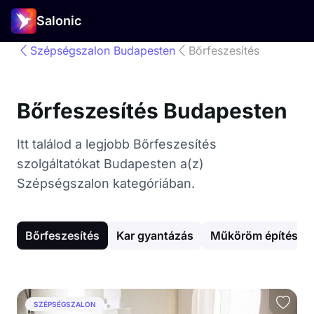
Salonic
Szépségszalon Budapesten
Bőrfeszesítés
Bőrfeszesítés Budapesten
Itt találod a legjobb Bőrfeszesítés
szolgáltatókat Budapesten a(z)
Szépségszalon kategóriában.
Bőrfeszesítés
Kar gyantázás
Műköröm építés
SZÉPSÉGSZALON