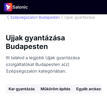
Salonic
Szépségszalon Budapesten
Ujjak gyantázása
Ujjak gyantázása
Budapesten
Itt találod a legjobb Ujjak gyantázása
szolgáltatókat Budapesten a(z)
Szépségszalon kategóriában.
Kar gyantázás
Műköröm építés
Egyéb arckezelé