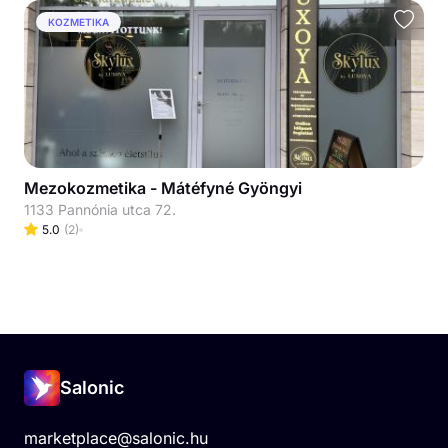
KOZMETIKA
Mezokozmetika - Mátéfyné Gyöngyi
1133 Pannónia utca 72.
5.0
(
2
)
Salonic
marketplace@salonic.hu